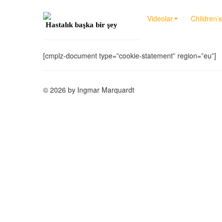
Videolar
Children’
Hastalık başka bir şey
[cmplz-document type=”cookie-statement” region=”eu”]
© 2026 by Ingmar Marquardt