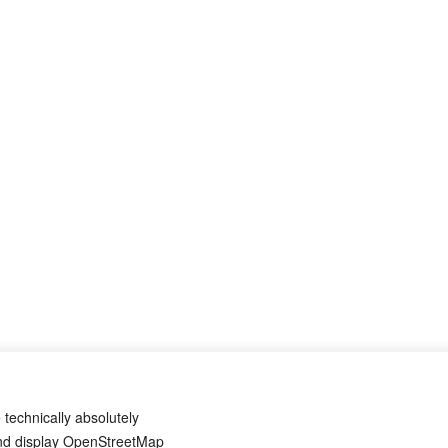
 technically absolutely
and display OpenStreetMap