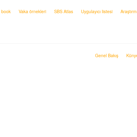
s book
Vaka örnekleri
SBS Atlas
Uygulayıcı listesi
Araştırm
Genel Bakış
Küny