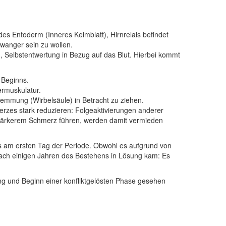
Entoderm (Inneres Keimblatt), Hirnrelais befindet
hwanger sein zu wollen.
 Selbstentwertung in Bezug auf das Blut. Hierbei kommt
 Beginns.
ermuskulatur.
lemmung (Wirbelsäule) in Betracht zu ziehen.
erzes stark reduzieren: Folgeaktivierungen anderer
tärkerem Schmerz führen, werden damit vermieden
s am ersten Tag der Periode. Obwohl es aufgrund von
ach einigen Jahren des Bestehens in Lösung kam: Es
 und Beginn einer konfliktgelösten Phase gesehen