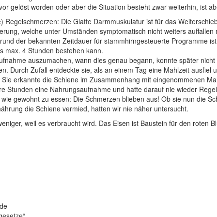
uvor gelöst worden oder aber die Situation besteht zwar weiterhin, ist 
e) Regelschmerzen: Die Glatte Darmmuskulatur ist für das Weiterschie
örderung, welche unter Umständen symptomatisch nicht weiters auffall
und der bekannten Zeitdauer für stammhirngesteuerte Programme ist 
 bis max. 4 Stunden bestehen kann.
aufnahme auszumachen, wann dies genau begann, konnte später nicht 
 Durch Zufall entdeckte sie, als an einem Tag eine Mahlzeit ausfiel
 Sie erkannte die Schiene im Zusammenhang mit eingenommenen Mahlz
ere Stunden eine Nahrungsaufnahme und hatte darauf nie wieder Regel
wie gewohnt zu essen: Die Schmerzen blieben aus! Ob sie nun die Schi
nährung die Schiene vermied, hatten wir nie näher untersucht.
weniger, weil es verbraucht wird. Das Eisen ist Baustein für den roten 
.de
gesetze“