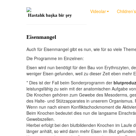
Videolar
Children’
Hastalık başka bir şey
Eisenmangel
Auch für Eisenmangel gibt es nun, wie für so viele Th
Die Programme im Einzelnen:
Eisen wird nun benötigt für den Bau von Erythrozyten, d
weniger Eisen gefunden, weil zu dieser Zeit eben mehr Ei
* Dies ist der Fall beim Sonderprogramm der
blutprodu
leistungsfähig zu sein mit der anatomischen Aufgabe von
Die Knochen gehören zum Gewebe des Mesoderms, geste
des Halte- und Stützapparates in unserem Organismus. 
Wenn nun nach einem Konfliktschockmoment die Aktivie
Beim Knochen bedeutet dies nun die langsame Einschr
Gewebszellen.
Hierbei erfolgt bei den blutbildenden Knochen im Laufe
länger anhält, so wird dann mehr Eisen im Blut gefunden; 