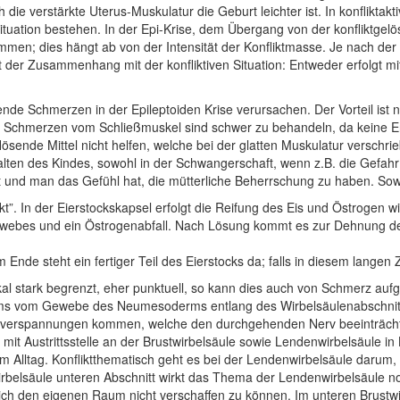
die verstärkte Uterus-Muskulatur die Geburt leichter ist. In konflikta
tuation bestehen. In der Epi-Krise, dem Übergang von der konfliktgelö
 dies hängt ab von der Intensität der Konfliktmasse. Je nach der A
 der Zusammenhang mit der konfliktiven Situation: Entweder erfolgt mi
nde Schmerzen in der Epileptoiden Krise verursachen. Der Vorteil ist n
se Schmerzen vom Schließmuskel sind schwer zu behandeln, da keine E
nde Mittel nicht helfen, welche bei der glatten Muskulatur verschrie
ten des Kindes, sowohl in der Schwangerschaft, wenn z.B. die Gefahr b
 und man das Gefühl hat, die mütterliche Beherrschung zu haben. Sowi
ikt”. In der Eierstockskapsel erfolgt die Reifung des Eis und Östrogen wi
Gewebes und ein Östrogenabfall. Nach Lösung kommt es zur Dehnung d
Ende steht ein fertiger Teil des Eierstocks da; falls in diesem langen 
lokal stark begrenzt, eher punktuell, so kann dies auch von Schmerz a
 vom Gewebe des Neumesoderms entlang des Wirbelsäulenabschnitts. 
rspannungen kommen, welche den durchgehenden Nerv beeinträchtige
it Austrittsstelle an der Brustwirbelsäule sowie Lendenwirbelsäule in
Alltag. Konfliktthematisch geht es bei der Lendenwirbelsäule darum, nic
belsäule unteren Abschnitt wirkt das Thema der Lendenwirbelsäule noch
ich den eigenen Raum nicht verschaffen zu können. Im unteren Brustwi