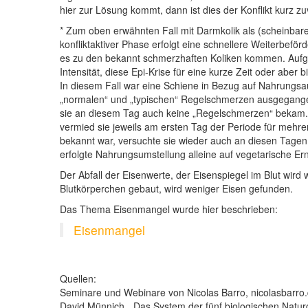
hier zur Lösung kommt, dann ist dies der Konflikt kurz z
* Zum oben erwähnten Fall mit Darmkolik als (scheinbar
konfliktaktiver Phase erfolgt eine schnellere Weiterbef
es zu den bekannt schmerzhaften Koliken kommen. Aufgr
Intensität, diese Epi-Krise für eine kurze Zeit oder aber
In diesem Fall war eine Schiene in Bezug auf Nahrungs
„normalen“ und „typischen“ Regelschmerzen ausgegangen.
sie an diesem Tag auch keine „Regelschmerzen“ bekam.
vermied sie jeweils am ersten Tag der Periode für mehr
bekannt war, versuchte sie wieder auch an diesen Tagen 
erfolgte Nahrungsumstellung alleine auf vegetarische Er
Der Abfall der Eisenwerte, der Eisenspiegel im Blut wird 
Blutkörperchen gebaut, wird weniger Eisen gefunden.
Das Thema Eisenmangel wurde hier beschrieben:
Eisenmangel
Quellen:
Seminare und Webinare von Nicolas Barro, nicolasbarro
David Münnich, „Das System der fünf biologischen Natur