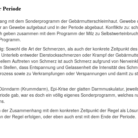
 Periode
ang mit dem Sonderprogramm der Gebärmutterschleimhaut. Gewebe des 
hr an Gewebe aufgebaut und in der Periode abgebaut. Konfliktiv zu: sc
uch geben zusammen mit dem Programm der Milz zu Selbstwerteinbruch,
s Programm.
g: Sowohl die Art der Schmerzen, als auch der konkrete Zeitpunkt des
m Unterleib entweder Eierstocksschmerzen oder Krampf der Gebärmutt
tuellem Auftreten von Schmerz ist auch Schmerz aufgrund von Nerveink
en Stellen, dass Entspannung und Gelassenheit die Intensität des Schm
rozess sowie zu Verkrampfungen oder Verspannungen und damit zu s
Dünndarm (Krummdarm), Epi-Krise der glatten Darmmuskulatur, jeweil
iode gab, war es doch ein völlig eigenes Sonderprogramm, welches n
ns.
 der Zusammenhang mit dem konkreten Zeitpunkt der Regel als Lösung
 der Regel erfolgen, oder eben auch erst mit dem Ende der Periode.