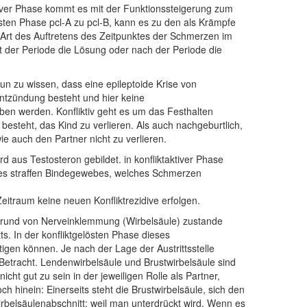
ktiver Phase kommt es mit der Funktionssteigerung zum
sten Phase pcl-A zu pcl-B, kann es zu den als Krämpfe
rt des Auftretens des Zeitpunktes der Schmerzen im
t der Periode die Lösung oder nach der Periode die
un zu wissen, dass eine epileptoide Krise von
ntzündung besteht und hier keine
ben werden. Konfliktiv geht es um das Festhalten
esteht, das Kind zu verlieren. Als auch nachgeburtlich,
e auch den Partner nicht zu verlieren.
rd aus Testosteron gebildet. in konfliktaktiver Phase
es straffen Bindegewebes, welches Schmerzen
Zeitraum keine neuen Konfliktrezidive erfolgen.
ufgrund von Nerveinklemmung (Wirbelsäule) zustande
In der konfliktgelösten Phase dieses
n können. Je nach der Lage der Austrittsstelle
 Betracht. Lendenwirbelsäule und Brustwirbelsäule sind
ht gut zu sein in der jeweiligen Rolle als Partner,
 hinein: Einerseits steht die Brustwirbelsäule, sich den
rbelsäulenabschnitt: weil man unterdrückt wird. Wenn es