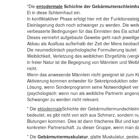
*Die
entodermale
Schichte der Gebärmutterschleimh
Ei in diese Schleimhaut ein.
In konfliktaktiver Phase erfolgt hier mit der Funktionss
Eieinlagerung doch noch schwanger zu werden. Die weiter
verbesserte Bedingungen für das Einnisten des Eis schaf
Dieses vermehrt aufgebaute Gewebe geht nach jeweiliger
Abbau als Ausfluss außerhalb der Zeit der Mens beobacht
Die neumedizinisch psychologische Formulierung lautet: h
Weiblichkeit, Verletzung des weiblichen Ehrgefühls (verg
in freier Natur ist die Begegnung von Männlein und Weib
nicht.
Wenn das anwesende Männlein nicht geeignet ist zum Kin
Aktivierung kommen entweder für Sekretproduktion oder 
Lösung, wenn Sonderprogramm seine Notwendigkeit verli
(psychologisch: wenn nun als weibliche Partnerin angen
Schwanger zu werden nicht relevant.
* Die
ektodermale
Schichte der Gebärmuttermundschleimha
bedeutet, es gibt nicht von sich aus Schmerz, sondern nu
Blutungen kommen. Dies ist dann frischeres Blut und kann 
konkreten Partnerschaft. zu dieser Gruppe, wenn man d
* Die
Gebärmuttermuskulatur
, glatte Muskulatur, gest