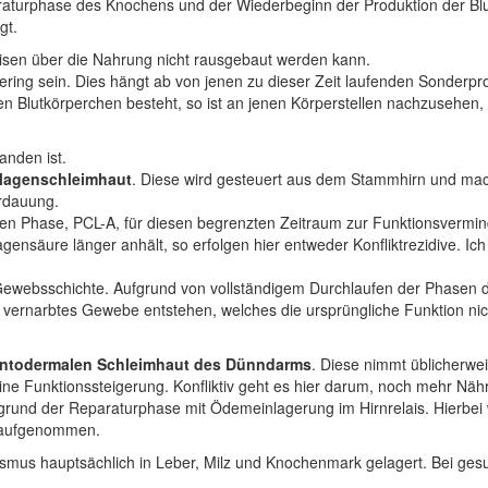
raturphase des Knochens und der Wiederbeginn der Produktion der Blut
gt.
Eisen über die Nahrung nicht rausgebaut werden kann.
gering sein. Dies hängt ab von jenen zu dieser Zeit laufenden Sonder
Blutkörperchen besteht, so ist an jenen Körperstellen nachzusehen, 
anden ist.
Magenschleimhaut
. Diese wird gesteuert aus dem Stammhirn und macht
erdauung.
ten Phase, PCL-A, für diesen begrenzten Zeitraum zur Funktionsvermin
äure länger anhält, so erfolgen hier entweder Konfliktrezidive. Ich e
 Gewebsschichte. Aufgrund von vollständigem Durchlaufen der Phasen 
r vernarbtes Gewebe entstehen, welches die ursprüngliche Funktion nic
ntodermalen Schleimhaut des Dünndarms
. Diese nimmt üblicherwei
ine Funktionssteigerung. Konfliktiv geht es hier darum, noch mehr Nä
grund der Reparaturphase mit Ödemeinlagerung im Hirnrelais. Hierbe
n aufgenommen.
nismus hauptsächlich in Leber, Milz und Knochenmark gelagert. Bei ge