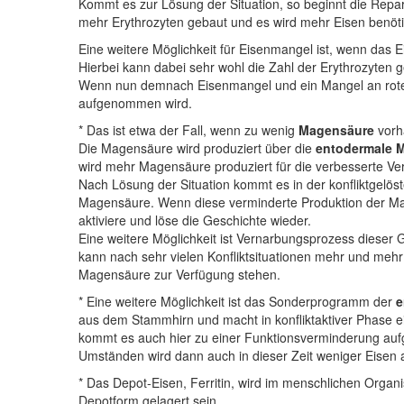
Kommt es zur Lösung der Situation, so beginnt die Repa
mehr Erythrozyten gebaut und es wird mehr Eisen benöti
Eine weitere Möglichkeit für Eisenmangel ist, wenn das 
Hierbei kann dabei sehr wohl die Zahl der Erythrozyten 
Wenn nun demnach Eisenmangel und ein Mangel an roten 
aufgenommen wird.
* Das ist etwa der Fall, wenn zu wenig
Magensäure
vorh
Die Magensäure wird produziert über die
entodermale 
wird mehr Magensäure produziert für die verbesserte V
Nach Lösung der Situation kommt es in der konfliktgelös
Magensäure. Wenn diese verminderte Produktion der Magens
aktiviere und löse die Geschichte wieder.
Eine weitere Möglichkeit ist Vernarbungsprozess dieser
kann nach sehr vielen Konfliktsituationen mehr und meh
Magensäure zur Verfügung stehen.
* Eine weitere Möglichkeit ist das Sonderprogramm der
e
aus dem Stammhirn und macht in konfliktaktiver Phase e
kommt es auch hier zu einer Funktionsverminderung auf
Umständen wird dann auch in dieser Zeit weniger Eise
* Das Depot-Eisen, Ferritin, wird im menschlichen Orga
Depotform gelagert sein.