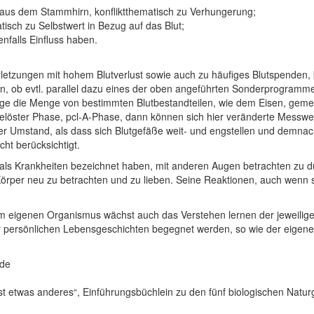
us dem Stammhirn, konfliktthematisch zu Verhungerung;
tisch zu Selbstwert in Bezug auf das Blut;
nfalls Einfluss haben.
rletzungen mit hohem Blutverlust sowie auch zu häufiges Blutspenden,
en, ob evtl. parallel dazu eines der oben angeführten Sonderprogramme
nge die Menge von bestimmten Blutbestandteilen, wie dem Eisen, geme
iktgelöster Phase, pcl-A-Phase, dann können sich hier veränderte Mes
er Umstand, als dass sich Blutgefäße weit- und engstellen und demnac
ht berücksichtigt.
r als Krankheiten bezeichnet haben, mit anderen Augen betrachten zu 
per neu zu betrachten und zu lieben. Seine Reaktionen, auch wenn sie
im eigenen Organismus wächst auch das Verstehen lernen der jeweilig
r persönlichen Lebensgeschichten begegnet werden, so wie der eigen
.de
ist etwas anderes“, Einführungsbüchlein zu den fünf biologischen Natur