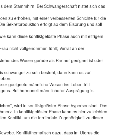
t aus dem Stammhirn. Bei Schwangerschaft nistet sich das
ncen zu erhöhen, mit einer verbesserten Schichte für die
ie Sekretproduktion erfolgt ab dem Eisprung und soll
e kann diese konfliktgelöste Phase auch mit eitrigem
Frau nicht vollgenommen fühlt; Verrat an der
rstehendes Wesen gerade als Partner geeignet ist oder
is schwanger zu sein besteht, dann kann es zur
geben.
ser geeignete männliche Wesen ins Leben tritt
ogens. Bei hormonell männlicherer Ausprägung ist
hen”, wird in konfliktgelöster Phase hypersensibel. Das
merz. In konfliktgelöster Phase kann es hier zu leichten
n Konflikt, um die territoriale Zugehörigkeit zu dieser
Gewebe. Konfliktthematisch dazu, dass im Uterus die