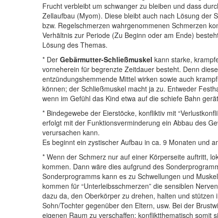
Frucht verbleibt um schwanger zu bleiben und dass durch 
Zellaufbau (Myom). Diese bleibt auch nach Lösung der Si
bzw. Regelschmerzen wahrgenommenen Schmerzen kommen;
Verhältnis zur Periode (Zu Beginn oder am Ende) besteht
Lösung des Themas.
* Der
Gebärmutter-Schließmuskel
kann starke, krampfe
vorneherein für begrenzte Zeitdauer besteht. Denn die
entzündungshemmende Mittel wirken sowie auch krampflöse
können; der Schließmuskel macht ja zu. Entweder Festhal
wenn im Gefühl das Kind etwa auf die schiefe Bahn gerät
* Bindegewebe der Eierstöcke, konfliktiv mit “Verlustkonfl
erfolgt mit der Funktionsverminderung ein Abbau des 
verursachen kann.
Es beginnt ein zystischer Aufbau in ca. 9 Monaten und am 
* Wenn der Schmerz nur auf einer Körperseite auftritt, 
kommen. Dann wäre dies aufgrund des Sonderprogramms
Sonderprogramms kann es zu Schwellungen und Muskelve
kommen für “Unterleibsschmerzen” die sensiblen Nerven m
dazu da, den Oberkörper zu drehen, halten und stützen im 
Sohn/Tochter gegenüber den Eltern, usw. Bei der Brustwir
eigenen Raum zu verschaffen; konfliktthematisch somit s