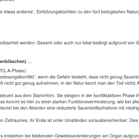
ist etwas anderes“, Einführungsbüchlein zu den fünf biologischen Natur
h beobachtet werden: Gesamt oder auch nur lokal bedingt aufgrund vo
genbläschen)
…
(PCL-A-Phase):
desangstkonflikt“, wenn die Gefahr besteht, dass nicht genug Sauerst
 Luft nicht gut genug aufnehmen; in der Natur kennt man den Tod nicht) A
uert aus dem Stammhirn. Sie steigern in der konfliktaktiven Phase i
ase kommt es hier zu einer starken Funktionsverminderung, wie bei 
deutet bei den Alveolen eine reduzierte Sauerstoffaufnahme mit niedr
en Zeitraumes, ihr Ende ist unter Umständen vorausberechenbar: Dies s
s entstehen bei bleibenden Gewebsveränderungen am Organ aufgrund v