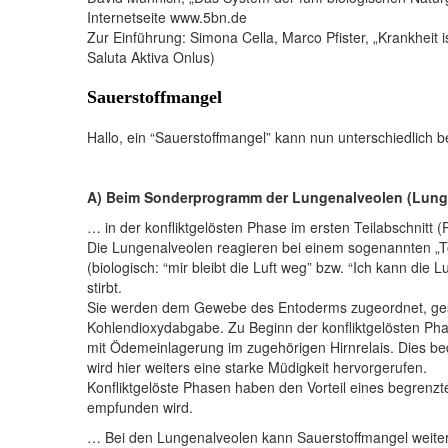
Internetseite www.5bn.de
Zur Einführung: Simona Cella, Marco Pfister, „Krankheit 
Saluta Aktiva Onlus)
Sauerstoffmangel
Hallo, ein “Sauerstoffmangel” kann nun unterschiedlic
A) Beim Sonderprogramm der Lungenalveolen (Lun
… in der konfliktgelösten Phase im ersten Teilabschnitt 
Die Lungenalveolen reagieren bei einem sogenannten „To
(biologisch: “mir bleibt die Luft weg” bzw. “Ich kann die
stirbt.
Sie werden dem Gewebe des Entoderms zugeordnet, geste
Kohlendioxydabgabe. Zu Beginn der konfliktgelösten Ph
mit Ödemeinlagerung im zugehörigen Hirnrelais. Dies be
wird hier weiters eine starke Müdigkeit hervorgerufen.
Konfliktgelöste Phasen haben den Vorteil eines begrenzt
empfunden wird.
… Bei den Lungenalveolen kann Sauerstoffmangel weiter