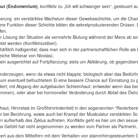
aut (Endometrium)
, konfliktiv zu „Ich will schwanger sein“, gesteuer
teigerung ­ ein verstärktes Wachstum dieser Gewebsschichte, um die Cha
e Funktion dieser Schichte bilden die sekretproduzierenden Drüsen. D
fen.
 Lösung der Situation als vermehrte Blutung während der Mens ab sowi
et werden (Konfliktrezidive!).
äßlich-halbgenital; dass man sich in der partnerschaftlichen Rolle als 
leiche Webinar von Nicolas).
lein ausgerichtet auf Fortpflanzung; stets um Abklärung, ob gegenübe
derzeugen, wenn da etwas nicht klappte; biologisch aber das Bedürfn
um eventuell befruchtetem Ei eine bessere Chance auf Einnistung zu 
ert; mit Abgang der aufgebauten Schleimhaut: entweder wenn das bes
ommen), oder aber bei hormoneller Veränderung durch Abfall des Östr
ut, Hirnrelais im Großhirnrindenfeld in den sogenannten “Revierbereic
r bei Berührung, sowie auch bei Krampf der Muskulatur verstärkten Sch
außerhalb des Zyklus auftreten. Konfliktiv geht es hier um den sexuelle
as Gefühl hat nicht angenommen zu werden vom Partner als Partnerin.
euert aus dem Mittelhirn mit dem Verhalten von stammhirngesteuertem 