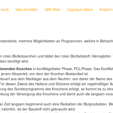
s book
Vaka örnekleri
SBS Atlas
Uygulayıcı listesi
Araştırm
emenbereiche, mehrere Möglichkeiten an Programmen, welche in Betrac
en roten Blutkörperchen und bildet den roten Blutfarbstoff, Hämoglob
sen benötigt wird.
zierenden Knochen
in konfliktgelöster Phase, PCL-Phase. Das Konflik
 jenem Körperteil, von dem der Knochen Bestandteil ist.
uert aus dem Marklager aus dem Neuhirn: von daher der Name des 
Für diesen Zweck des Haltens und Stützens erfolgt ein regelmäßiger 
rung des Sonderprogramms des Knochens erfolgt, so kommt es zu ein
änkung der Versorgung des Knochens und damit auch die langsam vor
 der Zeit langsam beginnend auch eine Reduktion der Blutproduktion. 
natürlich, da der Baustoff nicht gebraucht wird.