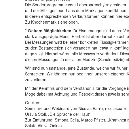
Die Sonderprogramme vom Leberparenchym: gesteuert a
und der Milz: gesteuert aus dem Marklager, konfliktthema
in deren entsprechenden Verlaufsformen können hier ebe
Zu Knochenmark siehe oben.
*
Weitere Möglichkeiten
für Eisenmangel sind auch: Ve
stark ausgeprägte Mens. Hierbei ist aber darauf zu acht
Bei Messungen wird bei einer konkreten Flüssigkeitsme
zu den Bestandteilen sich verändert hat, etwa in konfl
angezeigt. Hierbei wären alle Messwerte verändert. Dies
diesen Messungen in der alten Medizin (Schulmedizin) nic
Wir sind nun imstande, jene Zustände, welche wir frühe
Schrecken. Wir können nun beginnen unseren eigenen Kör
zu verlieren.
Mit der Kenntnis und dem Verständnis für die Vorgänge 
Möge dabei mit Achtung und Respekt diesen jeweils seh
Quellen:
Seminare und Webinare von Nicolas Barro, nicolasbarro
Ursula Stoll, „Die Sprache der Haut“
Zur Einführung: Simona Cella, Marco Pfister, „Krankheit 
Saluta Aktiva Onlus)