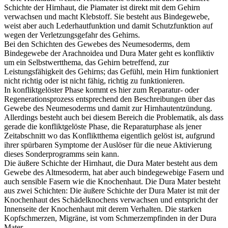
Schichte der Hirnhaut, die Piamater ist direkt mit dem Gehirn
verwachsen und macht Klebstoff. Sie besteht aus Bindegewebe,
weist aber auch Lederhautfunktion und damit Schutzfunktion auf
wegen der Verletzungsgefahr des Gehirns.
Bei den Schichten des Gewebes des Neumesoderms, dem
Bindegewebe der Arachnoidea und Dura Mater geht es konfliktiv
um ein Selbstwertthema, das Gehirn betreffend, zur
Leistungsfähigkeit des Gehirns; das Gefühl, mein Hirn funktioniert
nicht richtig oder ist nicht fähig, richtig zu funktionieren.
In konfliktgelöster Phase kommt es hier zum Reparatur- oder
Regenerationsprozess entsprechend den Beschreibungen über das
Gewebe des Neumesoderms und damit zur Hirnhautentzündung.
Allerdings besteht auch bei diesem Bereich die Problematik, als dass
gerade die konfliktgelöste Phase, die Reparaturphase als jener
Zeitabschnitt wo das Konfliktthema eigentlich gelöst ist, aufgrund
ihrer spürbaren Symptome der Auslöser für die neue Aktivierung
dieses Sonderprogramms sein kann.
Die äußere Schichte der Hirnhaut, die Dura Mater besteht aus dem
Gewebe des Altmesoderm, hat aber auch bindegewebige Fasern und
auch sensible Fasern wie die Knochenhaut. Die Dura Mater besteht
aus zwei Schichten: Die äußere Schichte der Dura Mater ist mit der
Knochenhaut des Schädelknochens verwachsen und entspricht der
Innenseite der Knochenhaut mit derem Verhalten. Die starken
Kopfschmerzen, Migräne, ist vom Schmerzempfinden in der Dura
Mater.