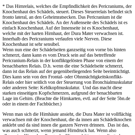
* Das Hirnrelais, welches die Empfindlichkeit des Pericraniums, der
Knochenhaut des Schädels, steuert. Dieses Steuerrelais befindet sich
fronto lateral, an den Geheimratsecken. Das Pericranium ist die
Knochenhaut des Schädels. An der Außenseite des Schädels ist es
einfach Knochenhaut. Auf der Innenseite ist es Knochenhaut,
welche mit der harten Hirnhaut, der Dura Mater verwachsen ist.
Innerhalb des Pericraniums verlaufen viele Nerven. Diese
Knochenhaut ist sehr sensibel.
Wenn nun eine der Schädelseiten ganzseitig von vorne bis hinten
schmerzt, dann kann es vom Druck sein auf das betreffende
Pericranium-Relais in der konfliktgelösten Phase von einem der
benachbarten Relais. D.h. wenn die eine Schädelseite schmerzt,
dann ist das Relais auf der gegenüberliegenden Seite beeinträchtigt.
Dies kann sein von den Frontal- oder Ohnmächtigkeitskonflikt-
Relais oder hier seitlich von der Steuerung von Bronchialmuskulatur
oder anderen Seite: Kehlkopfmuskulatur. Und das macht diese
starken einseitigen Kopfschmerzen, aufgrund der benachbarten
Lage im Gehirn. (Beachte die Hirnkarten, evtl. auf der Seite 5bn.de
oder in einem der Fachbücher.)
Wenn man sich die Hirnhäute ansieht, die Dura Mater ist vollflächig
verwachsen mit der Knochenhaut, die da innen am Schädelknochen
anklebt und da sind innen die ganzen Nerven drinnen. Das ist das,
was auch schmerzt, wenn jemand Hirndruck hat. Wenn also