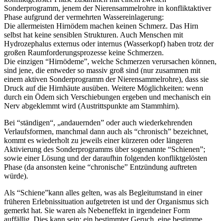
Sonderprogramm, jenem der Nierensammelrohre in konfliktaktiver
Phase aufgrund der vermehrten Wassereinlagerung:
Die allermeisten Hirnödem machen keinen Schmerz. Das Hirn
selbst hat keine sensiblen Strukturen. Auch Menschen mit
Hydrozephalus externus oder internus (Wasserkopf) haben trotz der
großen Raumforderungsprozesse keine Schmerzen.
Die einzigen “Hirnödeme”, welche Schmerzen verursachen können,
sind jene, die entweder so massiv groß sind (nur zusammen mit
einem aktiven Sonderprogramm der Nierensammelrohre), dass sie
Druck auf die Hirnhäute ausüben. Weitere Möglichkeiten: wenn
durch ein Ödem sich Verschiebungen ergeben und mechanisch ein
Nerv abgeklemmt wird (Austrittspunkte am Stammhirn).
Bei “ständigen“, „andauernden” oder auch wiederkehrenden
Verlaufsformen, manchmal dann auch als “chronisch” bezeichnet,
kommt es wiederholt zu jeweils einer kürzeren oder längeren
Aktivierung des Sonderprogramms über sogenannte “Schienen”;
sowie einer Lösung und der daraufhin folgenden konfliktgelösten
Phase (da ansonsten keine “chronische” Entzündung auftreten
würde).
Als “Schiene”kann alles gelten, was als Begleitumstand in einer
früheren Erlebnissituation aufgetreten ist und der Organismus sich
gemerkt hat. Sie waren als Nebeneffekt in irgendeiner Form
auffällig. Dies kann sein: ein bestimmter Geruch, eine bestimme