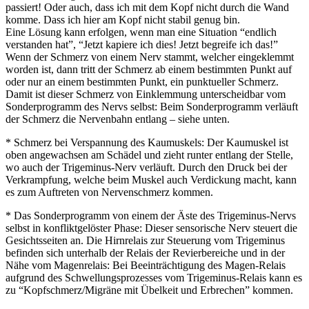
passiert! Oder auch, dass ich mit dem Kopf nicht durch die Wand
komme. Dass ich hier am Kopf nicht stabil genug bin.
Eine Lösung kann erfolgen, wenn man eine Situation “endlich
verstanden hat”, “Jetzt kapiere ich dies! Jetzt begreife ich das!”
Wenn der Schmerz von einem Nerv stammt, welcher eingeklemmt
worden ist, dann tritt der Schmerz ab einem bestimmten Punkt auf
oder nur an einem bestimmten Punkt, ein punktueller Schmerz.
Damit ist dieser Schmerz von Einklemmung unterscheidbar vom
Sonderprogramm des Nervs selbst: Beim Sonderprogramm verläuft
der Schmerz die Nervenbahn entlang – siehe unten.
* Schmerz bei Verspannung des Kaumuskels: Der Kaumuskel ist
oben angewachsen am Schädel und zieht runter entlang der Stelle,
wo auch der Trigeminus-Nerv verläuft. Durch den Druck bei der
Verkrampfung, welche beim Muskel auch Verdickung macht, kann
es zum Auftreten von Nervenschmerz kommen.
* Das Sonderprogramm von einem der Äste des Trigeminus-Nervs
selbst in konfliktgelöster Phase: Dieser sensorische Nerv steuert die
Gesichtsseiten an. Die Hirnrelais zur Steuerung vom Trigeminus
befinden sich unterhalb der Relais der Revierbereiche und in der
Nähe vom Magenrelais: Bei Beeinträchtigung des Magen-Relais
aufgrund des Schwellungsprozesses vom Trigeminus-Relais kann es
zu “Kopfschmerz/Migräne mit Übelkeit und Erbrechen” kommen.