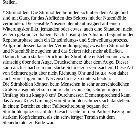
Stellen.
* Stirnhöhlen: Die Stirnhöhlen befinden sich über dem Auge und
sind mit Gang für das Abfließen des Sekrets mit der Nasenhöhle
verbunden. Die sensible Nasenschleimhaut reagiert auf einen
Witterungskonflikt, jemanden oder etwas, auch eine Situation, nicht
wittern gekonnt zu haben. Nach Lösung der Situation beginnt in der
Reparaturphase auch ein Entzündungs- und Schwellungsprozess.
Aufgrund dessen kann der Verbindungsgang zwischen Stirnhöhle
und Nasenhöhle zugehen und das Sekret nicht mehr abfließen.
Dadurch kann starker Druck in der Stirnhöhle entstehen und zwar
stirnseitig über dem Auge, Druckschmerz über dem Auge. Dieser
kann auch scharf sein und starke Schmerzen verursachen. Diese Art
von Schmerz geht aber nicht Richtung Ohr und ist u.a. von daher
auch vom Trigeminus-Nervenschmerz zu unterscheiden.
Die Stirnhöhlen können beim Menschen in sehr unterschiedlichen
Größen ausgebildet sein und reichen von sehr, sehr geringem
Umfang bis zu knapp 8 cm³ Durchmesser. Dementsprechend kann
das Ausmaß des Umfangs von Stirnhöhlenschmerz sich darstellen.
In einem Bericht zu einer Fallbeschreibung begann der
Stirnhöhlenprozess auf der Gesichtsseite für den Partner-Bezug mit
starkem Kopfschmerz, als ein schwieriger Termin mit dem
Steuerberater zu Ende war.