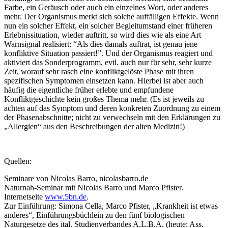
Farbe, ein Geräusch oder auch ein einzelnes Wort, oder anderes
mehr. Der Organismus merkt sich solche auffälligen Effekte. Wenn
nun ein solcher Effekt, ein solcher Begleitumstand einer früheren
Erlebnissituation, wieder auftritt, so wird dies wie als eine Art
Warnsignal realisiert: “Als dies damals auftrat, ist genau jene
konfliktive Situation passiert!”. Und der Organismus reagiert und
aktiviert das Sonderprogramm, evtl. auch nur für sehr, sehr kurze
Zeit, worauf sehr rasch eine konfliktgelöste Phase mit ihren
spezifischen Symptomen einsetzen kann. Hierbei ist aber auch
häufig die eigentliche früher erlebte und empfundene
Konfliktgeschichte kein großes Thema mehr. (Es ist jeweils zu
achten auf das Symptom und deren konkreten Zuordnung zu einem
der Phasenabschnitte; nicht zu verwechseln mit den Erklärungen zu
„Allergien“ aus den Beschreibungen der alten Medizin!)
Quellen:
Seminare von Nicolas Barro, nicolasbarro.de
Naturnah-Seminar mit Nicolas Barro und Marco Pfister.
Internetseite
www.5bn.de
.
Zur Einführung: Simona Cella, Marco Pfister, „Krankheit ist etwas
anderes“, Einführungsbüchlein zu den fünf biologischen
Naturgesetze des ital. Studienverbandes A.L.B.A. (heute: Ass.