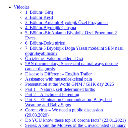
Videolar
1. Bölüm- Giriş
2. Bölüm-Keşif
3. Bölüm -Anlamlı Biyolojik Özel Programlar
4. Bölüm-Biyolojik Çatışma
5. Bölüm -Bir Anlamlı Biyolojik Özel Programın 2
Evresi
6. Bölüm-Doku türleri
7. Bölüm-5 Biyolojik Doğa Yasası modelini SEN nasıl
doğrulayabilirsin?
Ön izleme- Vaka örnekleri- Dizi
5BN documentary: Successful natural ways despite
cancer diagnosis
Disease is Different – English Trailer
Assistance with musculoskeletal pain
Presentation at the World GNM / GHK day 2025
Part 1 – Natural, self-determined births
Part 2 – Attachment Parenting
Part 3 – Elimination Communication, Baby-Led
Weaning and Baby Signs
Coronavirus – We need a public discussion
(29.03.2020)
Do YOU know these top 10 corona facts? (23.01.2021)
Series: About the Motives of the Unvaccinated (January