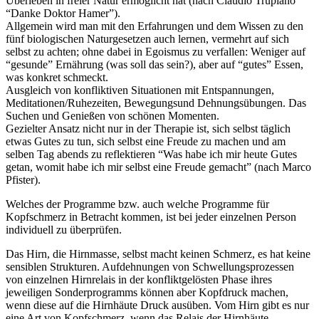
Überleben in freier Natur ermöglicht hat (nach Claudio Trupiano
“Danke Doktor Hamer”).
Allgemein wird man mit den Erfahrungen und dem Wissen zu den
fünf biologischen Naturgesetzen auch lernen, vermehrt auf sich
selbst zu achten; ohne dabei in Egoismus zu verfallen: Weniger auf
“gesunde” Ernährung (was soll das sein?), aber auf “gutes” Essen,
was konkret schmeckt.
Ausgleich von konfliktiven Situationen mit Entspannungen,
Meditationen/Ruhezeiten, Bewegungsund Dehnungsübungen. Das
Suchen und Genießen von schönen Momenten.
Gezielter Ansatz nicht nur in der Therapie ist, sich selbst täglich
etwas Gutes zu tun, sich selbst eine Freude zu machen und am
selben Tag abends zu reflektieren “Was habe ich mir heute Gutes
getan, womit habe ich mir selbst eine Freude gemacht” (nach Marco
Pfister).
Welches der Programme bzw. auch welche Programme für
Kopfschmerz in Betracht kommen, ist bei jeder einzelnen Person
individuell zu überprüfen.
Das Hirn, die Hirnmasse, selbst macht keinen Schmerz, es hat keine
sensiblen Strukturen. Aufdehnungen von Schwellungsprozessen
von einzelnen Hirnrelais in der konfliktgelösten Phase ihres
jeweiligen Sonderprogramms können aber Kopfdruck machen,
wenn diese auf die Hirnhäute Druck ausüben. Vom Hirn gibt es nur
eine Art von Kopfschmerz, wenn das Relais der Hirnhäute