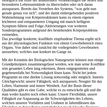
biologisch mit Hilfe der ablaufenden Veränderungen die neuen und
besonderen Lebensumstände zu überwinden oder sich daran
anzupassen. Bereits das Verstehen des Systems, “was geht nun
gerade genau vor sich”, und der damit einhergehenden positiven
Wahrnehmung von Körperreaktionen kann zu einem eigenen
leichteren und entspannteren Umgang mit manch heftigem
Symptom führen und Folge-Aktivierungen von weiteren
Sonderprogrammen aufgrund des bestehenden Körperproblems
vermeiden.
Das jeweilige konkrete, konfliktiv empfundene Thema ergibt sich
aus der physiologischen Funktion von einem Gewebebereich eines
Organs. Von daher sind zunächst die vorliegenden Gewebearten
anzusehen, welches nun konkret im Gange ist.
Mit der Kenntnis der Biologischen Naturgesetze können nun einige
Grundprinzipien zusammengefasst werden, wie man seine Konflikte
sein gesamtes Leben lang erkennen, ihnen entgegentreten und
gegebenenfalls bei Notwendigkeit lösen kann. Nicht bei jedem
Programm ist eine direkte Lösung notwendig oder möglich: Inneres
Gleichgewicht; unsere Fähigkeit, sich anzupassen; Neugier für das
Leben; Harmonie und innere Weisheit. Auf der Basis dieser
Qualitäten gibt es eine Gabe, welche es zu entwickeln gilt und die
man weder kaufen noch erben kann: Unsere Flexibilität, unsere
Fähigkeit zur Anpassung an die Schwierigkeiten des Lebens,
welchen unseren Vorfahren und Urahnen in Jahrmillionen das