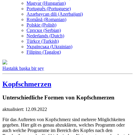
Magyar (Hungarian)
Português (Portuguese)
Azərbaycan dili (Azerbaijani)
Română (Romanian)
Polskie (Polish)
Српски (Serbian)
Nederlands (Dutch)
Türkçe (Turkish)
Українська (Ukrainian)
Filipino (Tagalog)
Hastalık başka bir şey
Kopfschmerzen
Unterschiedliche Formen von Kopfschmerzen
aktualisiert: 12.09.2022
Für das Auftreten von Kopfschmerz sind mehrere Möglichkeiten
gegeben. Hier gilt es genau abzuklären, welches Programm oder
auch welche Programme im Bereich des Kopfes nach den