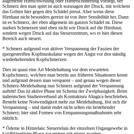
allgemeine Hirnschwellung oder Hirnerschütterung vorliegt, der
Schmerz den man spürt ist auch sozusagen der Druck, mit welchem
das Gehirn hier gegen den Schädel presst. Aber wenn diese
Hirnhaut nicht besonders gereizt ist von ihrer Sensibilität her. Dann
ist es Schmerz, der eben allgemein im ganzen Schädel ist. Diese
starken Schmerzen sind eben nicht wie Druck auf die Hirnhaut,
sondern wegen Druck auf das Steuerzentrum, wo es hier diesen
Bereich auch steuert.
* Schmerz aufgrund von aktiver Verspannung der Faszien der
quergestreiften Kopfmuskulatur wegen der Angst vor den ständig
wiederkehrenden Kopfschmerzen:
Dies ist quasi eine Art Meidehaltung vor dem erwarteten
Kopfschmerz, welchen man bereits aus früheren Situationen kennt
und aufgrund dessen man verspannt – und genau wegen dieser
Schmerz-Meidehaltung nun Schmerz aufgrund der Verspannung
auftritt! Das ist aktive Phase im Schema der Zweiphasigkeit. Beim
italienischen Studienverband als Kontraktura Altagica beschrieben.
Besteht keine Notwendigkeit mehr zur Meidehaltung, löst sich die
Verspannung – und damit endet nicht selten ein bestehender
Schmerz; hier sind Formen von Entspannungsmaßnahmen sehr
nützlich.
* Ödeme in Hirnrelais: Steuerrelais der einzelnen Organgewebe in
konfliktgelöster Phase zusammen mit einem zweiten