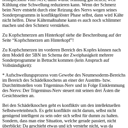
Kühlung eine Schwellung reduzieren kann. Wenn der Schmerz
beim Nerv entsteht durch eine Reizung des Nervs wegen seines
Sonderprogramms in konfliktgelöster Phase selbst, dann wird Kälte
nicht helfen. Diese Kältemaßnahme kann es auch noch schlimmer
machen und den Schmerz verstärken.
Zu Kopfschmerzen am Hinterkopf siehe die Beschreibung auf der
Seite “Kopfschmerzen am Hinterkopf”!
Zu Kopfschmerzen im vorderen Bereich des Kopfes können nach
dem Modell der 5BN im Schema der Zweiphasigkeit mehrere
Sonderprogramme in Betracht kommen (kein Anspruch auf
Vollständigkeit):
* Aufschwellungsprozess vom Gewebe des Neumesoderm-Bereichs
im Bereich des Schädelknochens an einer der Austritts- bzw.
Durchtrittsstellen vom Trigeminus-Nerv und in Folge Einklemmung
des Nervs: Der Trigeminus-Nerv steuert mit seinen drei Ästen die
Gesichtsseiten an.
Bei den Schädelknochen geht es konfliktiv um den intellektuellen
Selbstwerteinbruch. Es geht konfliktiv nicht darum, selbst nicht
genügend intelligent zu sein oder sich selbst für dumm zu halten.
Sondern, dass man eine Situation, welche gerade passiert, nicht
überblickt: Da geschieht etwas und ich verstehe nicht, was da