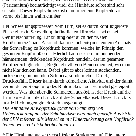
(Pericranium) beeinträchtigt wird; die Hirnhäute selbst sind sehr
sensibel. Dieser Kopfschmerz ist dann über eine Kopfseite von
vorne bis hinten wahrnehmbar.
Bei Schwellungsprozessen vom Hirn, sei es durch konfliktgelöste
Phase eines in Schwellung befindlichen Hirnrelais, sei es bei
Gehirnerschütterung, Einblutung oder auch der “Kater-
Kopfschmerz” nach Alkohol, kann es bei entsprechendem Ausmaß
der Schwellung zu Kopfdruck kommen, welche im Prinzip den
gesamten Kopf umfassen. Hierbei kann es sich um pochenden,
hämmernden, drückenden Kopfdruck handeln, der im gesamten
Kopfbereich gleich ist; Begleitet evtl. von Benommenheit, wo man
nicht klar denken kann. Dabei gibt es aber keinen stechenden,
pieksenden, brennenden Schmerz, sondern eben Druck,
Druckgefühl. Dieser kann durch körperliche Aktivität und der damit
verbundenen Steigerung des Blutdruckes noch vermehrt gesteigert
werden. Was hier aber die Schmerzen auslöst, ist der Druck auf die
Hirnhäute durch den Druck auf die Schädelkapsel. Dieser Druck ist
in alle Richtungen gleich stark ausgeprägt.
Die Annahme zu Kopfdruck (oder von Schmerz) von
Unterzuckerung aus der Schulmedizin wird noch geprüft: Aus Sicht
der 5BN müssten alle Menschen mit Unterzuckerung den Kopfdruck
haben, was real nicht beobachtbar ist.
* Die Hirnhäute weisen verschiedene Strukturen auf. Die untere