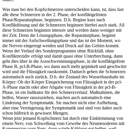
Was man bei den Kopfschmerzen unterscheiden kann, ist, dass fast
alle diese Schmerzen in der 2. Phase, der konfliktgelösten
Phase/Reparaturphase, beginnen. D.h. Beginn kurz nach
Konfliktlösung und die Schmerzen beginnen hierbei auch stark. All
diese Schmerzen beginnen intensiv und werden dann weniger mit
der Zeit. Denn die Lösungsphase, die Reparaturphase, beginnt
immer mit der Aufschwellungsphase und das ist der Moment, wo
die Nerven eingeengt werden und Druck auf das Gehirn kommt.
Wenn der Verlauf des Sonderprogramms ohne Rückfall, ohne
Konfliktrezidiv erfolgt und damit quasi ohne Unterbrechung, dann
geht dies über in die Ausschwemmungsphase, in die konfliktgelöste
Phase B, pcl-B-Phase, wo dann auch mehr gepinkelt und geschwitzt
wird und die Flüssigkeit rauskommt. Dadurch gehen die Schmerzen
automatisch auch zurück. D.h. der Zustand des Wasserhaushalts im
Körper: Ob der Körper Einspeicherung von Flüssigkeit in der pcl-
A-Phase macht oder aber Abgabe von Flüssigkeit in der pcl-B-
Phase, ist ein Indikator für den Schmerzverlauf. Maßnahmen, die
helfen, Wasser rauszuziehen, machen auch automatisch eine
Linderung der Symptomatik. Sie machen nicht eine Aufhebung,
aber eine Verringerung der Symptomatik und sind von daher auch
schon hilfreich in gewissen Mengen.
Wenn jetzt jemand Kopfschmerz hat durch eine Einklemmung von
einem Nerv, von Schwellung vom Gewebe des Neumesoderms mit
Kompression vom Nerv, dann würde Kühlung gut helfen, weil