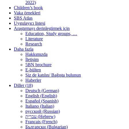
2022)
Children’s book
Vaka örnekleri
SBS Atlas
Uygulayıcı listesi
Araştırmayı derinleştirmek için
Education, Study groups, …
Literature
Research
Daha fazla
Hakkımızda
İletişim
5BN brochure
E-bülten
Siz de katılın/ Bağışta bulunun
Haberler
Diller (18)
Deutsch (German)
English (English)
Español (Spanish)
Italiano (Italian)
русский (Russian)
עברית (Hebrew)
Français (French)
Български (Bulgarian)