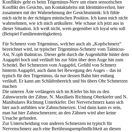
Konfliktiv geht es beim Trigeminus-Nerv um einen sensorischen
Konflikt des Gesichts, um Kontaktabriss mit Identitätsverlust, hier
zusammen mit der Wahrnehmung der Gesichtsmimik: Ich fühle
mich nicht in der richtigen mimischen Position. Ich kann mich nicht
wahrnehmen, wie ich mich artikuliere. Wie schaue ich jetzt aus in
dieser Situation. Ich weiß nicht, wem gegenüber ich loyal sein soll
(Beispiel Familienstreitigkeiten).
Für Schmerz vom Trigeminus, welcher auch als „Kopfschmerz“
bezeichnet wird, ist typischer Trigeminus-Schmerz vom Talmicus-
Ast, N.oph thalmicus. Dieser geht durch die Augenhöhle hinter dem
Augapfel hoch und verläuft bis zur Stirn über dem Auge hin zum
Scheitel. Bei Schmerzen vom Augapfel, Gefühl von Schmerz
hinterm Augapfel, auch dann bei Bewegung des Auges – das ist
typisch für den Trigeminus, da nur dessen Bahn hier entlang
verläuft. Er kann am Schläfenbereich und bis übers Ohr Schmerzen
machen
Die unteren Äste verlängern sich im Kiefer bis hin zu den
Zahnwurzeln der Zähne, N. Maxillaris Richtung Oberkiefer und N.
Manibulares Richtung Unterkiefer. Der Nerverschmerz kann sich
hier auch anfühlen wie Zahnschmerzen. Und dann kann es sein,
man hat hier Zahnschmerzen; an den Zähnen wird aber keine
Ursache gefunden.
Zur Unterscheidung von anderen Schmerzen ist typisch für
Nervenschmerz auch eine Berührungsempfindlichkeit an diesen