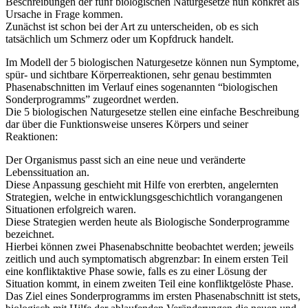
Beschreibungen der fünf biologischen Naturgesetze nun konkret als
Ursache in Frage kommen.
Zunächst ist schon bei der Art zu unterscheiden, ob es sich
tatsächlich um Schmerz oder um Kopfdruck handelt.
Im Modell der 5 biologischen Naturgesetze können nun Symptome,
spür- und sichtbare Körperreaktionen, sehr genau bestimmten
Phasenabschnitten im Verlauf eines sogenannten “biologischen
Sonderprogramms” zugeordnet werden.
Die 5 biologischen Naturgesetze stellen eine einfache Beschreibung
dar über die Funktionsweise unseres Körpers und seiner
Reaktionen:
Der Organismus passt sich an eine neue und veränderte
Lebenssituation an.
Diese Anpassung geschieht mit Hilfe von ererbten, angelernten
Strategien, welche in entwicklungsgeschichtlich vorangangenen
Situationen erfolgreich waren.
Diese Strategien werden heute als Biologische Sonderprogramme
bezeichnet.
Hierbei können zwei Phasenabschnitte beobachtet werden; jeweils
zeitlich und auch symptomatisch abgrenzbar: In einem ersten Teil
eine konfliktaktive Phase sowie, falls es zu einer Lösung der
Situation kommt, in einem zweiten Teil eine konfliktgelöste Phase.
Das Ziel eines Sonderprogramms im ersten Phasenabschnitt ist stets,