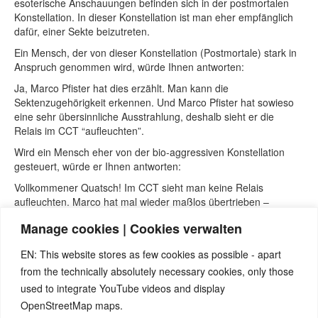
esoterische Anschauungen befinden sich in der postmortalen
Konstellation. In dieser Konstellation ist man eher empfänglich
dafür, einer Sekte beizutreten.
Ein Mensch, der von dieser Konstellation (Postmortale) stark in
Anspruch genommen wird, würde Ihnen antworten:
Ja, Marco Pfister hat dies erzählt. Man kann die
Sektenzugehörigkeit erkennen. Und Marco Pfister hat sowieso
eine sehr übersinnliche Ausstrahlung, deshalb sieht er die
Relais im CCT “aufleuchten”.
Wird ein Mensch eher von der bio-aggressiven Konstellation
gesteuert, würde er Ihnen antworten:
Vollkommener Quatsch! Im CCT sieht man keine Relais
aufleuchten. Marco hat mal wieder maßlos übertrieben –
typischer Linkshänder.
Manage cookies | Cookies verwalten
Ein Mensch der eher von einer Schwebekonstellation und
postmortalen Konstellation in Anspruch genommen wird, würde
EN: This website stores as few cookies as possible - apart
Ihnen antworten:
from the technically absolutely necessary cookies, only those
Ja, Marco hat ein sehr großes Wissen – er ist schon
used to integrate YouTube videos and display
“übermenschlich” und erkennt diese Dinge. Marco erfasst
OpenStreetMap maps.
Situationen, welche andere Menschen nicht wahrnehmen