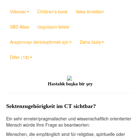
Videolar
Children’s book
Vaka örnekleri
SBS Atlas
Uygulayıcı listesi
Araştırmayı derinleştirmek için
Daha fazla
Diller (18)
Hastalık başka bir şey
Sektenzugehörigkeit im CT sichtbar?
Ein sehr ernster/pragmatischer und wissenschaftlich orientierter
Mensch würde Ihre Frage so beantworten:
Menschen, die empfänglich sind für religiöse, spirituelle oder