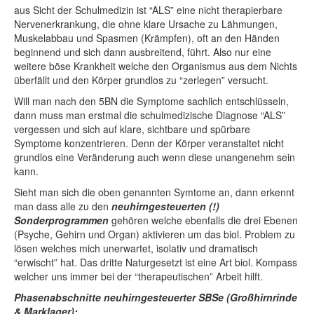
aus Sicht der Schulmedizin ist “ALS” eine nicht therapierbare
Nervenerkrankung, die ohne klare Ursache zu Lähmungen,
Muskelabbau und Spasmen (Krämpfen), oft an den Händen
beginnend und sich dann ausbreitend, führt. Also nur eine
weitere böse Krankheit welche den Organismus aus dem Nichts
überfällt und den Körper grundlos zu “zerlegen” versucht.
Will man nach den 5BN die Symptome sachlich entschlüsseln,
dann muss man erstmal die schulmedizische Diagnose “ALS”
vergessen und sich auf klare, sichtbare und spürbare
Symptome konzentrieren. Denn der Körper veranstaltet nicht
grundlos eine Veränderung auch wenn diese unangenehm sein
kann.
Sieht man sich die oben genannten Symtome an, dann erkennt
man dass alle zu den
neuhirngesteuerten (!)
Sonderprogrammen
gehören welche ebenfalls die drei Ebenen
(Psyche, Gehirn und Organ) aktivieren um das biol. Problem zu
lösen welches mich unerwartet, isolativ und dramatisch
“erwischt” hat. Das dritte Naturgesetzt ist eine Art biol. Kompass
welcher uns immer bei der “therapeutischen” Arbeit hilft.
Phasenabschnitte neuhirngesteuerter SBSe (Großhirnrinde
& Marklager):