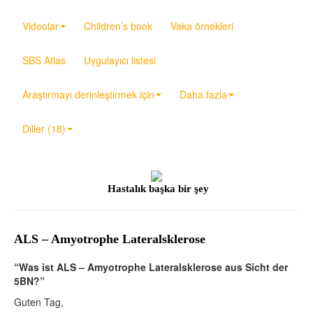
Videolar
Children’s book
Vaka örnekleri
SBS Atlas
Uygulayıcı listesi
Araştırmayı derinleştirmek için
Daha fazla
Diller (18)
Hastalık başka bir şey
ALS – Amyotrophe Lateralsklerose
“Was ist ALS – Amyotrophe Lateralsklerose aus Sicht der
5BN?”
Guten Tag,