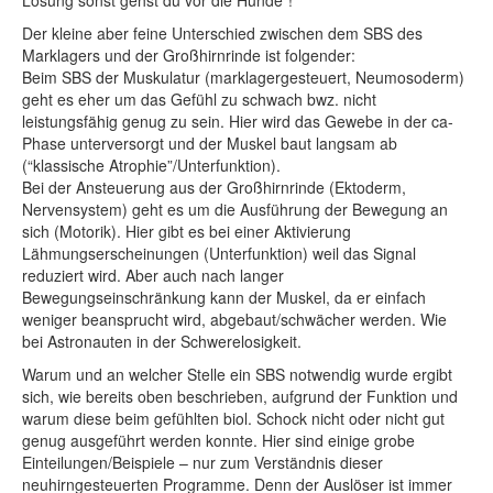
Lösung sonst gehst du vor die Hunde”!
Der kleine aber feine Unterschied zwischen dem SBS des
Marklagers und der Großhirnrinde ist folgender:
Beim SBS der Muskulatur (marklagergesteuert, Neumosoderm)
geht es eher um das Gefühl zu schwach bwz. nicht
leistungsfähig genug zu sein. Hier wird das Gewebe in der ca-
Phase unterversorgt und der Muskel baut langsam ab
(“klassische Atrophie”/Unterfunktion).
Bei der Ansteuerung aus der Großhirnrinde (Ektoderm,
Nervensystem) geht es um die Ausführung der Bewegung an
sich (Motorik). Hier gibt es bei einer Aktivierung
Lähmungserscheinungen (Unterfunktion) weil das Signal
reduziert wird. Aber auch nach langer
Bewegungseinschränkung kann der Muskel, da er einfach
weniger beansprucht wird, abgebaut/schwächer werden. Wie
bei Astronauten in der Schwerelosigkeit.
Warum und an welcher Stelle ein SBS notwendig wurde ergibt
sich, wie bereits oben beschrieben, aufgrund der Funktion und
warum diese beim gefühlten biol. Schock nicht oder nicht gut
genug ausgeführt werden konnte. Hier sind einige grobe
Einteilungen/Beispiele – nur zum Verständnis dieser
neuhirngesteuerten Programme. Denn der Auslöser ist immer