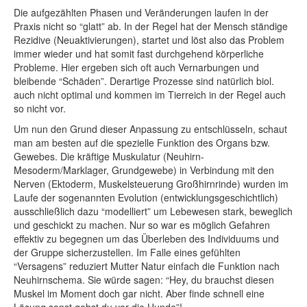
Die aufgezählten Phasen und Veränderungen laufen in der
Praxis nicht so “glatt” ab. In der Regel hat der Mensch ständige
Rezidive (Neuaktivierungen), startet und löst also das Problem
immer wieder und hat somit fast durchgehend körperliche
Probleme. Hier ergeben sich oft auch Vernarbungen und
bleibende “Schäden”. Derartige Prozesse sind natürlich biol.
auch nicht optimal und kommen im Tierreich in der Regel auch
so nicht vor.
Um nun den Grund dieser Anpassung zu entschlüsseln, schaut
man am besten auf die spezielle Funktion des Organs bzw.
Gewebes. Die kräftige Muskulatur (Neuhirn-
Mesoderm/Marklager, Grundgewebe) in Verbindung mit den
Nerven (Ektoderm, Muskelsteuerung Großhirnrinde) wurden im
Laufe der sogenannten Evolution (entwicklungsgeschichtlich)
ausschließlich dazu “modelliert” um Lebewesen stark, beweglich
und geschickt zu machen. Nur so war es möglich Gefahren
effektiv zu begegnen um das Überleben des Individuums und
der Gruppe sicherzustellen. Im Falle eines gefühlten
“Versagens” reduziert Mutter Natur einfach die Funktion nach
Neuhirnschema. Sie würde sagen: “Hey, du brauchst diesen
Muskel im Moment doch gar nicht. Aber finde schnell eine