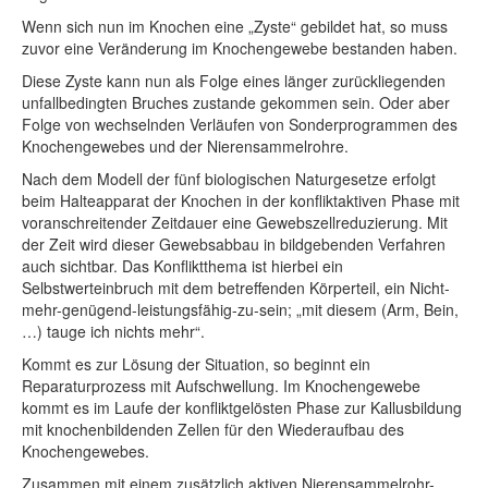
Wenn sich nun im Knochen eine „Zyste“ gebildet hat, so muss
zuvor eine Veränderung im Knochengewebe bestanden haben.
Diese Zyste kann nun als Folge eines länger zurückliegenden
unfallbedingten Bruches zustande gekommen sein. Oder aber
Folge von wechselnden Verläufen von Sonderprogrammen des
Knochengewebes und der Nierensammelrohre.
Nach dem Modell der fünf biologischen Naturgesetze erfolgt
beim Halteapparat der Knochen in der konfliktaktiven Phase mit
voranschreitender Zeitdauer eine Gewebszellreduzierung. Mit
der Zeit wird dieser Gewebsabbau in bildgebenden Verfahren
auch sichtbar. Das Konfliktthema ist hierbei ein
Selbstwerteinbruch mit dem betreffenden Körperteil, ein Nicht-
mehr-genügend-leistungsfähig-zu-sein; „mit diesem (Arm, Bein,
…) tauge ich nichts mehr“.
Kommt es zur Lösung der Situation, so beginnt ein
Reparaturprozess mit Aufschwellung. Im Knochengewebe
kommt es im Laufe der konfliktgelösten Phase zur Kallusbildung
mit knochenbildenden Zellen für den Wiederaufbau des
Knochengewebes.
Zusammen mit einem zusätzlich aktiven Nierensammelrohr-