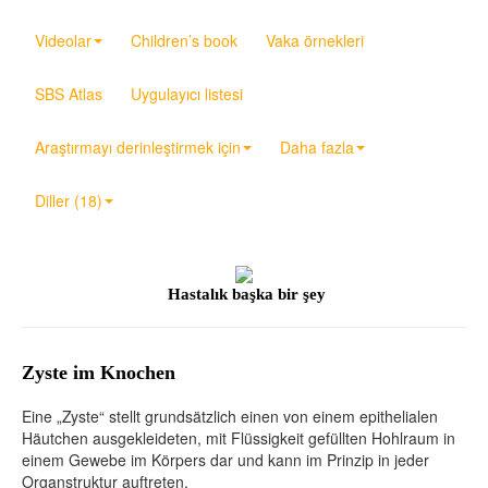
Videolar
Children’s book
Vaka örnekleri
SBS Atlas
Uygulayıcı listesi
Araştırmayı derinleştirmek için
Daha fazla
Diller (18)
Hastalık başka bir şey
Zyste im Knochen
Eine „Zyste“ stellt grundsätzlich einen von einem epithelialen
Häutchen ausgekleideten, mit Flüssigkeit gefüllten Hohlraum in
einem Gewebe im Körpers dar und kann im Prinzip in jeder
Organstruktur auftreten.