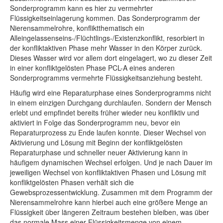
Sonderprogramm kann es hier zu vermehrter
Flüssigkeitseinlagerung kommen. Das Sonderprogramm der
Nierensammelrohre, konfliktthematisch ein
Alleingelassenseins-/Flüchtlings-/Existenzkonflikt, resorbiert in
der konfliktaktiven Phase mehr Wasser in den Körper zurück.
Dieses Wasser wird vor allem dort eingelagert, wo zu dieser Zeit
in einer konfliktgelösten Phase PCL-A eines anderen
Sonderprogramms vermehrte Flüssigkeitsanziehung besteht.
Häufig wird eine Reparaturphase eines Sonderprogramms nicht
in einem einzigen Durchgang durchlaufen. Sondern der Mensch
erlebt und empfindet bereits früher wieder neu konfliktiv und
aktiviert in Folge das Sonderprogramm neu, bevor ein
Reparaturprozess zu Ende laufen konnte. Dieser Wechsel von
Aktivierung und Lösung mit Beginn der konfliktgelösten
Reparaturphase und schneller neuer Aktivierung kann in
häufigem dynamischen Wechsel erfolgen. Und je nach Dauer im
jeweiligen Wechsel von konfliktaktiven Phasen und Lösung mit
konfliktgelösten Phasen verhält sich die
Gewebsprozessentwicklung. Zusammen mit dem Programm der
Nierensammelrohre kann hierbei auch eine größere Menge an
Flüssigkeit über längeren Zeitraum bestehen bleiben, was über
das normale Mass einer Flüssigkeitsmenge von einem