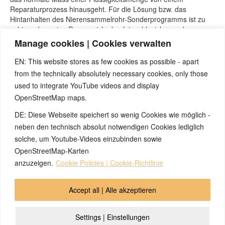
Reparaturprozess hinausgeht. Für die Lösung bzw. das
Hintanhalten des Nierensammelrohr-Sonderprogramms ist zu
achten, dass eine Person sich absolut wohl, sicher und
geborgen fühlen kann, sich wie zu Hause fühlen kann.
Manage cookies | Cookies verwalten
EN: This website stores as few cookies as possible - apart
Quellen:
from the technically absolutely necessary cookies, only those
Seminare von Nicolas Barro, nicolasbarro.de
used to integrate YouTube videos and display
Naturnah-Seminar mit Nicolas Barro und Marco Pfister.
OpenStreetMap maps.
Internetseite
www.5bn.de
.
DE: Diese Webseite speichert so wenig Cookies wie möglich -
Zur Einführung: Simona Cella, Marco Pfister, „Krankheit ist
etwas anderes“, Einführungsbüchlein zu den fünf biologischen
neben den technisch absolut notwendigen Cookies lediglich
Naturgesetze des ital. Studienverbandes A.L.B.A. (heute: Ass.
solche, um Youtube-Videos einzubinden sowie
Saluta Aktiva Onlus)
OpenStreetMap-Karten
anzuzeigen.
Cookie Policies | Cookie-Richtlinie
© 2026 by Ingmar Marquardt
Accept all | Alle akzeptieren
Genel Bakış
Künye
Gizlilik Bildirimi
İletişim
Settings | Einstellungen
Cookie Policy (EU)