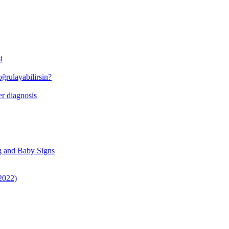
i
ğrulayabilirsin?
r diagnosis
g and Baby Signs
 2022)