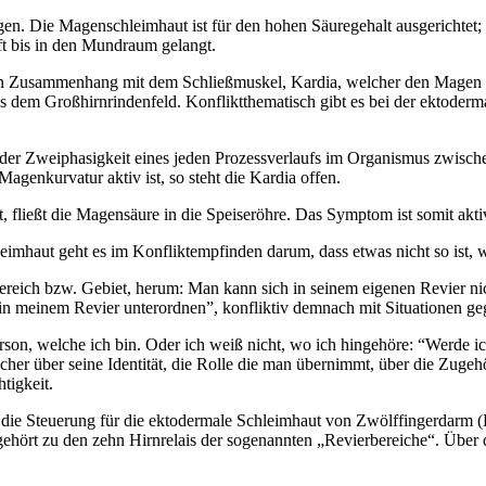
en. Die Magenschleimhaut ist für den hohen Säuregehalt ausgerichtet;
t bis in den Mundraum gelangt.
t in Zusammenhang mit dem Schließmuskel, Kardia, welcher den Magen v
s dem Großhirnrindenfeld. Konfliktthematisch gibt es bei der ektoder
der Zweiphasigkeit eines jeden Prozessverlaufs im Organismus zwischen
enkurvatur aktiv ist, so steht die Kardia offen.
 fließt die Magensäure in die Speiseröhre. Das Symptom ist somit akt
imhaut geht es im Konfliktempfinden darum, dass etwas nicht so ist, wie
ereich bzw. Gebiet, herum: Man kann sich in seinem eigenen Revier ni
n meinem Revier unterordnen”, konfliktiv demnach mit Situationen ge
 Person, welche ich bin. Oder ich weiß nicht, wo ich hingehöre: “Werde 
icher über seine Identität, die Rolle die man übernimmt, über die Zugeh
tigkeit.
h die Steuerung für die ektodermale Schleimhaut von Zwölffingerdarm
 gehört zu den zehn Hirnrelais der sogenannten „Revierbereiche“. Über 