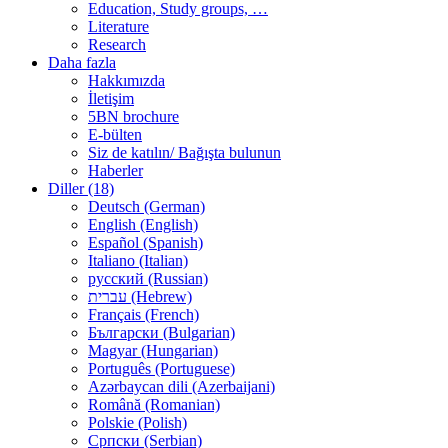
Education, Study groups, …
Literature
Research
Daha fazla
Hakkımızda
İletişim
5BN brochure
E-bülten
Siz de katılın/ Bağışta bulunun
Haberler
Diller (18)
Deutsch (German)
English (English)
Español (Spanish)
Italiano (Italian)
русский (Russian)
עברית (Hebrew)
Français (French)
Български (Bulgarian)
Magyar (Hungarian)
Português (Portuguese)
Azərbaycan dili (Azerbaijani)
Română (Romanian)
Polskie (Polish)
Српски (Serbian)