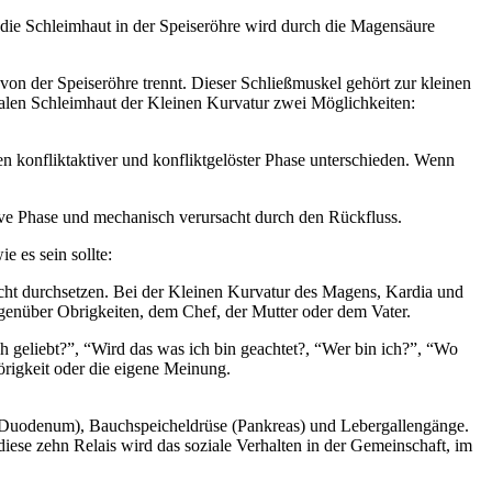
 die Schleimhaut in der Speiseröhre wird durch die Magensäure
on der Speiseröhre trennt. Dieser Schließmuskel gehört zur kleinen
malen Schleimhaut der Kleinen Kurvatur zwei Möglichkeiten:
 konfliktaktiver und konfliktgelöster Phase unterschieden. Wenn
ive Phase und mechanisch verursacht durch den Rückfluss.
 es sein sollte:
cht durchsetzen. Bei der Kleinen Kurvatur des Magens, Kardia und
genüber Obrigkeiten, dem Chef, der Mutter oder dem Vater.
ich geliebt?”, “Wird das was ich bin geachtet?, “Wer bin ich?”, “Wo
örigkeit oder die eigene Meinung.
 (Duodenum), Bauchspeicheldrüse (Pankreas) und Lebergallengänge.
diese zehn Relais wird das soziale Verhalten in der Gemeinschaft, im