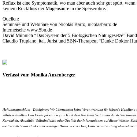
Reflux ist eine Symptomatik, wo man aber auch sehr gut spürt, wen
keinem Rückfluss der Magensäure in die Speiseröhre.
Quellen:
Seminare und Webinare von Nicolas Barro, nicolasbarro.de
Internetseite www.5bn.de
David Münnich “Das System der 5 Biologischen Naturgesetze” Band
Claudio Trupiano, ital. Jurist und 5BN-Therapeut “Danke Doktor Ha
Verfasst von: Monika Anzenberger
Haftungsausschluss - Disclaimer: Wir übernehmen keine Verantwortung für jedwede Handlung ode
selbstverständlich kein Ersatz für ein Gespräch mit dem Arzt Ihres Vertrauens darstellen kön
Korrektheit, Aktualität, Vollständigkeit oder Qualität der Informationen auf dieser Website. Zus
die Sie mittels eines Links oder sonstiger Hinweise erreichen, keine Verantwortung übernehmen.