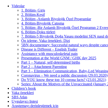
Videolar
1. Bölüm- Giriş
2. Bölüm-Keşif
3. Bölüm -Anlamlı Biyolojik Özel Programlar
4. Bölüm-Biyolojik Çatışma
5. Bölüm -Bir Anlamlı Biyolojik Özel Programın 2 Evres
6. Bölüm-Doku türleri
7. Bölüm-5 Biyolojik Doğa Yasası modelini SEN nasıl do
Ön izleme- Vaka örnekleri- Dizi
5BN documentary: Successful natural ways despite cance
Disease is Different – English Trailer
Assistance with musculoskeletal pain
Presentation at the World GNM / GHK day 2025
Part 1 – Natural, self-determined births
Part 2 – Attachment Parenting
Part 3 – Elimination Communication, Baby-Led Weanin
Coronavirus – We need a public discussion (29.03.2020)
Do YOU know these top 10 corona facts? (23.01.2021)
Series: About the Motives of the Unvaccinated (January
Children’s book
Vaka örnekleri
SBS Atlas
Uygulayıcı listesi
Araştırmayı derinleştirmek için