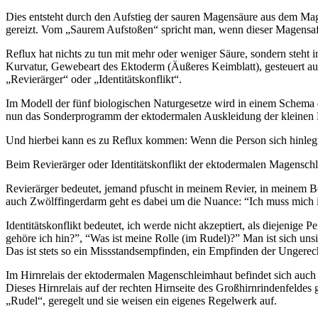
Dies entsteht durch den Aufstieg der sauren Magensäure aus dem Mag
gereizt. Vom „Saurem Aufstoßen“ spricht man, wenn dieser Magensaf
Reflux hat nichts zu tun mit mehr oder weniger Säure, sondern steh
Kurvatur, Gewebeart des Ektoderm (Äußeres Keimblatt), gesteuert au
„Revierärger“ oder „Identitätskonflikt“.
Im Modell der fünf biologischen Naturgesetze wird in einem Schema 
nun das Sonderprogramm der ektodermalen Auskleidung der kleinen Mag
Und hierbei kann es zu Reflux kommen: Wenn die Person sich hinlegt,
Beim Revierärger oder Identitätskonflikt der ektodermalen Magenschle
Revierärger bedeutet, jemand pfuscht in meinem Revier, in meinem B
auch Zwölffingerdarm geht es dabei um die Nuance: “Ich muss mich i
Identitätskonflikt bedeutet, ich werde nicht akzeptiert, als diejenige
gehöre ich hin?”, “Was ist meine Rolle (im Rudel)?” Man ist sich uns
Das ist stets so ein Missstandsempfinden, ein Empfinden der Ungerech
Im Hirnrelais der ektodermalen Magenschleimhaut befindet sich auc
Dieses Hirnrelais auf der rechten Hirnseite des Großhirnrindenfeldes
„Rudel“, geregelt und sie weisen ein eigenes Regelwerk auf.