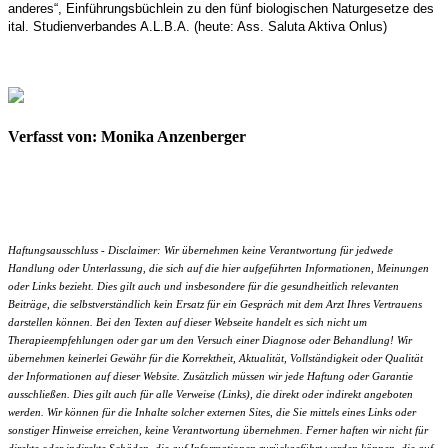
anderes“, Einführungsbüchlein zu den fünf biologischen Naturgesetze des
ital. Studienverbandes A.L.B.A. (heute: Ass. Saluta Aktiva Onlus)
Verfasst von: Monika Anzenberger
Haftungsausschluss - Disclaimer: Wir übernehmen keine Verantwortung für jedwede
Handlung oder Unterlassung, die sich auf die hier aufgeführten Informationen, Meinungen
oder Links bezieht. Dies gilt auch und insbesondere für die gesundheitlich relevanten
Beiträge, die selbstverständlich kein Ersatz für ein Gespräch mit dem Arzt Ihres Vertrauens
darstellen können. Bei den Texten auf dieser Webseite handelt es sich nicht um
Therapieempfehlungen oder gar um den Versuch einer Diagnose oder Behandlung! Wir
übernehmen keinerlei Gewähr für die Korrektheit, Aktualität, Vollständigkeit oder Qualität
der Informationen auf dieser Website. Zusätzlich müssen wir jede Haftung oder Garantie
ausschließen. Dies gilt auch für alle Verweise (Links), die direkt oder indirekt angeboten
werden. Wir können für die Inhalte solcher externen Sites, die Sie mittels eines Links oder
sonstiger Hinweise erreichen, keine Verantwortung übernehmen. Ferner haften wir nicht für
direkte oder indirekte Schäden, die auf Informationen zurückgeführt werden können, die auf