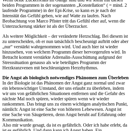
beiden Programmen in der sogenannten „
Konstellation“ ( = mind. 2
laufende Programme) in der Epi-Krise, so kann es je nach der
Intensität das Gefühl geben, wie auf Watte zu laufen. Nach
Beobachtung von Marco Pfister tritt das Gefühl eher auf, wenn die
Unterzuckerung stärker ist als der Überzucker.
Als weitere Möglichkeit – der veränderte Herzschlag. Bei diesem ist
zu unterscheiden, ob er nun tatsächlich bescheunigt auftritt oder aber
„nur“ verstärkt wahrgenommen wird. Und auch hier ist wieder
hinzusehen, von welchem Programm dieser hervorgerufen wird. In
Betracht kommt verstärkte Adrenalin-Ausschüttung aufgrund der
Stresssituation genauso als wie beteiligtes Programm der
Herzkranzvenen mit beschleunigtem Herzrhythmus.
Die Angst als biologisch notwendiges Phänomen zum Überleben
In der Biologie ist das Phänomen der Angst ganz normal und zwar
ein lebenswichtiger Umstand, der uns erlaubt zu überleben, indem
wir uns von gefährlichen Situationen entfernen und die Gefahr des
nächste Mal noch spüren, wieder spüren wenn wir wieder
rankommen. Das bringt uns zu einem wichtigen analytischen Punkt,
nämlich: Angst ist eine Sache von höheren Lebewesen. Angst ist
eine Sache von Säugetieren, denn Angst beruht auf Erfahrung oder
Kommunikation.
Also mir wurde gesagt, da ist es gefährlich. Oder ich habe erlebt, da
ist es gefährlich. Und dann kann ich Angst haben. Ein