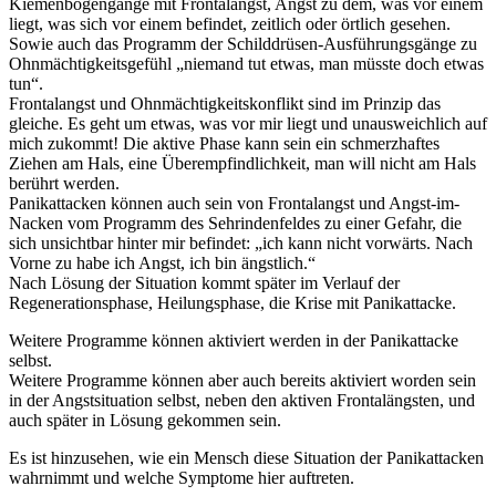
Kiemenbogengänge mit Frontalangst, Angst zu dem, was vor einem
liegt, was sich vor einem befindet, zeitlich oder örtlich gesehen.
Sowie auch das Programm der Schilddrüsen-Ausführungsgänge zu
Ohnmächtigkeitsgefühl „niemand tut etwas, man müsste doch etwas
tun“.
Frontalangst und Ohnmächtigkeitskonflikt sind im Prinzip das
gleiche. Es geht um etwas, was vor mir liegt und unausweichlich auf
mich zukommt! Die a
ktive Phase kann sein ein schmerzhaftes
Ziehen am Hals, eine Überempfindlichkeit, man will nicht am Hals
berührt werden.
Panikattacken können auch sein von Frontalangst und Angst-im-
Nacken vom Programm des Sehrindenfeldes zu einer Gefahr, die
sich unsichtbar hinter mir befindet: „ich kann nicht vorwärts. Nach
Vorne zu habe ich Angst, ich bin ängstlich.“
Nach Lösung der Situation kommt später im Verlauf der
Regenerationsphase, Heilungsphase, die Krise mit Panikattacke.
Weitere Programme können aktiviert werden in der Panikattacke
selbst.
Weitere Programme können aber auch bereits aktiviert worden sein
in der Angstsituation selbst, neben den aktiven Frontalängsten, und
auch später in Lösung gekommen sein.
Es ist hinzusehen, wie ein Mensch diese Situation der Panikattacken
wahrnimmt und welche Symptome hier auftreten.