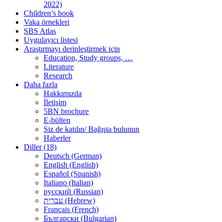
2022)
Children’s book
Vaka örnekleri
SBS Atlas
Uygulayıcı listesi
Araştırmayı derinleştirmek için
Education, Study groups, …
Literature
Research
Daha fazla
Hakkımızda
İletişim
5BN brochure
E-bülten
Siz de katılın/ Bağışta bulunun
Haberler
Diller (18)
Deutsch (German)
English (English)
Español (Spanish)
Italiano (Italian)
русский (Russian)
עברית (Hebrew)
Français (French)
Български (Bulgarian)