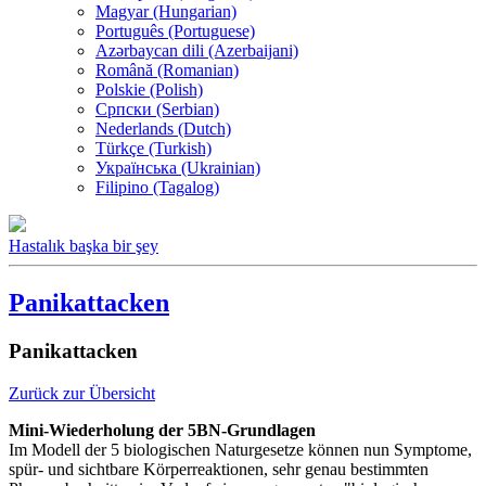
Magyar (Hungarian)
Português (Portuguese)
Azərbaycan dili (Azerbaijani)
Română (Romanian)
Polskie (Polish)
Српски (Serbian)
Nederlands (Dutch)
Türkçe (Turkish)
Українська (Ukrainian)
Filipino (Tagalog)
Hastalık başka bir şey
Panikattacken
Panikattacken
Zurück zur Übersicht
Mini-Wiederholung der 5BN-Grundlagen
Im Modell der 5 biologischen Naturgesetze können nun Symptome,
spür- und sichtbare Körperreaktionen, sehr genau bestimmten