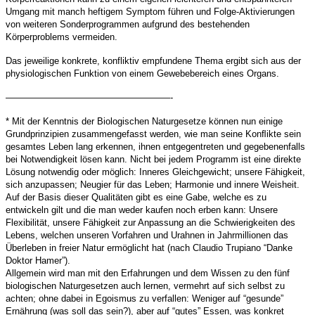
Umgang mit manch heftigem Symptom führen und Folge-Aktivierungen
von weiteren Sonderprogrammen aufgrund des bestehenden
Körperproblems vermeiden.
Das jeweilige konkrete, konfliktiv empfundene Thema ergibt sich aus der
physiologischen Funktion von einem Gewebebereich eines Organs.
——————————————————-
* Mit der Kenntnis der Biologischen Naturgesetze können nun einige
Grundprinzipien zusammengefasst werden, wie man seine Konﬂikte sein
gesamtes Leben lang erkennen, ihnen entgegentreten und gegebenenfalls
bei Notwendigkeit lösen kann. Nicht bei jedem Programm ist eine direkte
Lösung notwendig oder möglich: Inneres Gleichgewicht; unsere Fähigkeit,
sich anzupassen; Neugier für das Leben; Harmonie und innere Weisheit.
Auf der Basis dieser Qualitäten gibt es eine Gabe, welche es zu
entwickeln gilt und die man weder kaufen noch erben kann: Unsere
Flexibilität, unsere Fähigkeit zur Anpassung an die Schwierigkeiten des
Lebens, welchen unseren Vorfahren und Urahnen in Jahrmillionen das
Überleben in freier Natur ermöglicht hat (nach Claudio Trupiano “Danke
Doktor Hamer”).
Allgemein wird man mit den Erfahrungen und dem Wissen zu den fünf
biologischen Naturgesetzen auch lernen, vermehrt auf sich selbst zu
achten; ohne dabei in Egoismus zu verfallen: Weniger auf “gesunde”
Ernährung (was soll das sein?), aber auf “gutes” Essen, was konkret