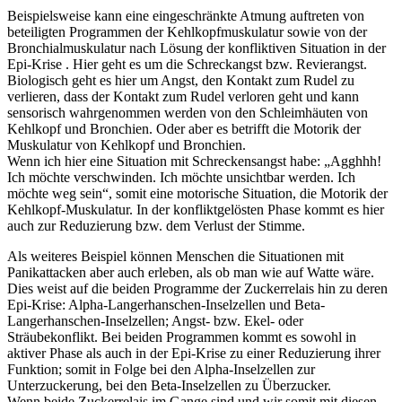
Beispielsweise kann eine eingeschränkte Atmung auftreten von
beteiligten Programmen der Kehlkopfmuskulatur sowie von der
Bronchialmuskulatur nach Lösung der konfliktiven Situation in der
Epi-Krise . Hier geht es um die Schreckangst bzw. Revierangst.
Biologisch geht es hier um Angst, den Kontakt zum Rudel zu
verlieren, dass der Kontakt zum Rudel verloren geht und kann
sensorisch wahrgenommen werden von den Schleimhäuten von
Kehlkopf und Bronchien. Oder aber es betrifft die Motorik der
Muskulatur von Kehlkopf und Bronchien.
Wenn ich hier eine Situation mit Schreckensangst habe: „Agghhh!
Ich möchte verschwinden. Ich möchte unsichtbar werden. Ich
möchte weg sein“, somit eine motorische Situation, die Motorik der
Kehlkopf-Muskulatur. In der konfliktgelösten Phase kommt es hier
auch zur Reduzierung bzw. dem Verlust der Stimme.
Als weiteres Beispiel können Menschen die Situationen mit
Panikattacken aber auch erleben, als ob man wie auf Watte wäre.
Dies weist auf die beiden Programme der Zuckerrelais hin zu deren
Epi-Krise: Alpha-Langerhanschen-Inselzellen und Beta-
Langerhanschen-Inselzellen; Angst- bzw. Ekel- oder
Sträubekonflikt. Bei beiden Programmen kommt es sowohl in
aktiver Phase als auch in der Epi-Krise zu einer Reduzierung ihrer
Funktion; somit in Folge bei den Alpha-Inselzellen zur
Unterzuckerung, bei den Beta-Inselzellen zu Überzucker.
Wenn beide Zuckerrelais im Gange sind und wir somit mit diesen