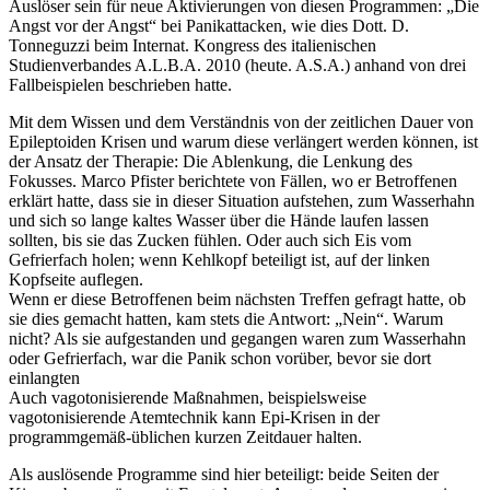
Auslöser sein für neue Aktivierungen von diesen Programmen: „Die
Angst vor der Angst“ bei Panikattacken, wie dies Dott. D.
Tonneguzzi beim Internat. Kongress des italienischen
Studienverbandes A.L.B.A. 2010 (heute. A.S.A.) anhand von drei
Fallbeispielen beschrieben hatte.
Mit dem Wissen und dem Verständnis von der zeitlichen Dauer von
Epileptoiden Krisen und warum diese verlängert werden können, ist
der Ansatz der Therapie: Die Ablenkung, die Lenkung des
Fokusses. Marco Pfister berichtete von Fällen, wo er Betroffenen
erklärt hatte, dass sie in dieser Situation aufstehen, zum Wasserhahn
und sich so lange kaltes Wasser über die Hände laufen lassen
sollten, bis sie das Zucken fühlen. Oder auch sich Eis vom
Gefrierfach holen; wenn Kehlkopf beteiligt ist, auf der linken
Kopfseite auflegen.
Wenn er diese Betroffenen beim nächsten Treffen gefragt hatte, ob
sie dies gemacht hatten, kam stets die Antwort: „Nein“. Warum
nicht? Als sie aufgestanden und gegangen waren zum Wasserhahn
oder Gefrierfach, war die Panik schon vorüber, bevor sie dort
einlangten
Auch vagotonisierende Maßnahmen, beispielsweise
vagotonisierende Atemtechnik kann Epi-Krisen in der
programmgemäß-üblichen kurzen Zeitdauer halten.
Als auslösende Programme sind hier beteiligt: beide Seiten der