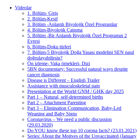
Videolar
1. Bölüm- Giriş
2. Bölüm-Keşif
3. Bölüm -Anlamlı Biyolojik Özel Programlar
4. Bölüm-Biyolojik Çatışma
5. Bölüm -Bir Anlamlı Biyolojik Özel Programın 2
Evresi
6. Bölüm-Doku türleri
7. Bölüm-5 Biyolojik Doğa Yasası modelini SEN nasıl
doğrulayabilirsin?
Ön izleme- Vaka örnekleri- Dizi
5BN documentary: Successful natural ways despite
cancer diagnosis
Disease is Different – English Trailer
Assistance with musculoskeletal pain
Presentation at the World GNM / GHK day 2025
Part 1 – Natural, self-determined births
Part 2 – Attachment Parenting
Part 3 – Elimination Communication, Baby-Led
Weaning and Baby Signs
Coronavirus – We need a public discussion
(29.03.2020)
Do YOU know these top 10 corona facts? (23.01.2021)
Series: About the Motives of the Unvaccinated (January