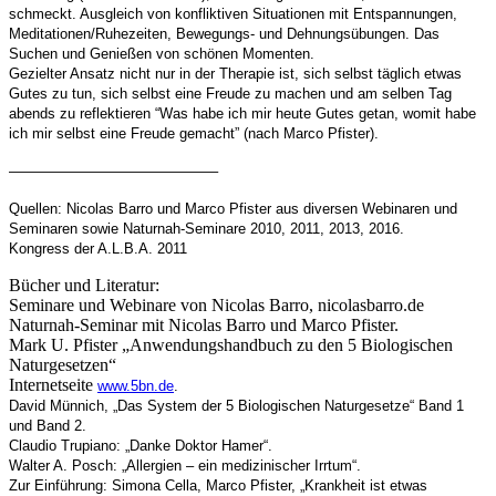
schmeckt. Ausgleich von konfliktiven Situationen mit Entspannungen,
Meditationen/Ruhezeiten, Bewegungs- und Dehnungsübungen. Das
Suchen und Genießen von schönen Momenten.
Gezielter Ansatz nicht nur in der Therapie ist, sich selbst täglich etwas
Gutes zu tun, sich selbst eine Freude zu machen und am selben Tag
abends zu reflektieren “Was habe ich mir heute Gutes getan, womit habe
ich mir selbst eine Freude gemacht” (nach Marco Pfister).
——————————————–
Quellen: Nicolas Barro und Marco Pfister aus diversen Webinaren und
Seminaren sowie Naturnah-Seminare 2010, 2011, 2013, 2016.
Kongress der A.L.B.A. 2011
Bücher und Literatur:
Seminare und Webinare von Nicolas Barro, nicolasbarro.de
Naturnah-Seminar mit Nicolas Barro und Marco Pfister.
Mark U. Pfister „Anwendungshandbuch zu den 5 Biologischen
Naturgesetzen“
Internetseite
www.5bn.de
.
David Münnich, „Das System der 5 Biologischen Naturgesetze“ Band 1
und Band 2.
Claudio Trupiano: „Danke Doktor Hamer“.
Walter A. Posch: „Allergien – ein medizinischer Irrtum“.
Zur Einführung: Simona Cella, Marco Pfister, „Krankheit ist etwas