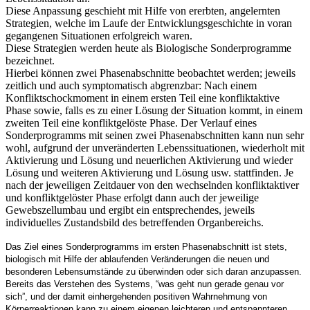
Diese Anpassung geschieht mit Hilfe von ererbten, angelernten
Strategien, welche im Laufe der Entwicklungsgeschichte in voran
gegangenen Situationen erfolgreich waren.
Diese Strategien werden heute als Biologische Sonderprogramme
bezeichnet.
Hierbei können zwei Phasenabschnitte beobachtet werden; jeweils
zeitlich und auch symptomatisch abgrenzbar: Nach einem
Konfliktschockmoment in einem ersten Teil eine konfliktaktive
Phase sowie, falls es zu einer Lösung der Situation kommt, in einem
zweiten Teil eine konfliktgelöste Phase. Der Verlauf eines
Sonderprogramms mit seinen zwei Phasenabschnitten kann nun sehr
wohl, aufgrund der unveränderten Lebenssituationen, wiederholt mit
Aktivierung und Lösung und neuerlichen Aktivierung und wieder
Lösung und weiteren Aktivierung und Lösung usw. stattfinden. Je
nach der jeweiligen Zeitdauer von den wechselnden konfliktaktiver
und konfliktgelöster Phase erfolgt dann auch der jeweilige
Gewebszellumbau und ergibt ein entsprechendes, jeweils
individuelles Zustandsbild des betreffenden Organbereichs.
Das Ziel eines Sonderprogramms im ersten Phasenabschnitt ist stets,
biologisch mit Hilfe der ablaufenden Veränderungen die neuen und
besonderen Lebensumstände zu überwinden oder sich daran anzupassen.
Bereits das Verstehen des Systems, “was geht nun gerade genau vor
sich”, und der damit einhergehenden positiven Wahrnehmung von
Körperreaktionen kann zu einem eigenen leichteren und entspannteren