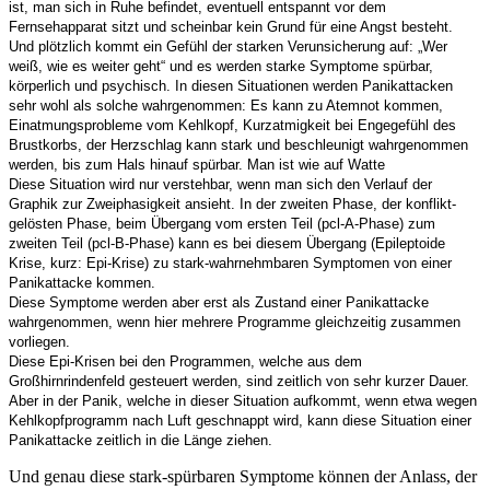
ist, man sich in Ruhe befindet, eventuell entspannt vor dem
Fernsehapparat sitzt und scheinbar kein Grund für eine Angst besteht.
Und plötzlich kommt ein Gefühl der starken Verunsicherung auf: „Wer
weiß, wie es weiter geht“ und es werden starke Symptome spürbar,
körperlich und psychisch. In diesen Situationen werden Panikattacken
sehr wohl als solche wahrgenommen: Es kann zu Atemnot kommen,
Einatmungsprobleme vom Kehlkopf, Kurzatmigkeit bei Engegefühl des
Brustkorbs, der Herzschlag kann stark und beschleunigt wahrgenommen
werden, bis zum Hals hinauf spürbar. Man ist wie auf Watte
Diese Situation wird nur verstehbar, wenn man sich den Verlauf der
Graphik zur Zweiphasigkeit ansieht. In der zweiten Phase, der konflikt-
gelösten Phase, beim Übergang vom ersten Teil (pcl-A-Phase) zum
zweiten Teil (pcl-B-Phase) kann es bei diesem Übergang (Epileptoide
Krise, kurz: Epi-Krise) zu stark-wahrnehmbaren Symptomen von einer
Panikattacke kommen.
Diese Symptome werden aber erst als Zustand einer Panikattacke
wahrgenommen, wenn hier mehrere Programme gleichzeitig zusammen
vorliegen.
Diese Epi-Krisen bei den Programmen, welche aus dem
Großhirnrindenfeld gesteuert werden, sind zeitlich von sehr kurzer Dauer.
Aber in der Panik, welche in dieser Situation aufkommt, wenn etwa wegen
Kehlkopfprogramm nach Luft geschnappt wird, kann diese Situation einer
Panikattacke zeitlich in die Länge ziehen.
Und genau diese stark-spürbaren Symptome können der Anlass, der