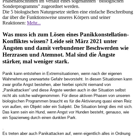
Phasenabschnitten im Verlauf eines sogenannten "biologischen
Sonderprogramms" zugeordnet werden.
Die 5 biologischen Naturgesetze stellen eine einfache Beschreibung
dar über die Funktionsweise unseres Körpers und seiner
Reaktionen:
Mehr...
Was muss ich zum Lösen eines Panikkonstellation-
Konfliktes wissen? Leide seit März 2021 unter
Ängsten und damit verbundener Beschwerden wie
Herzrasen und Atemnot. Mal sind die Ängste
stärker, mal weniger stark.
Panik kann entstehen in Extremsituationen, wenn nach der eigenen
Wahrnehmung unerwartete Gefahr bevorsteht. In diesen Situationen kann
zwar große Angst bestehen, aber hierbei spricht niemand von
„Panikattacken“ und diese Ängste werden auch in der Situation selbst
nicht als solche wahrgenommen. Für diese aktiven Phasen von unseren
biologischen Programmen braucht es für die Aktivierung quasi einen Reiz
von außen, ein Objekt oder ein Subjekt. Die Situation bringt dies mit sich.
Das kann sein ein Hund, wenn Angst vor Hunden besteht, genauso, wie
ein Spazierweg durch einen dunklen Park.
.
Es treten aber auch Panikattacken auf, wenn eigentlich alles in Ordnung