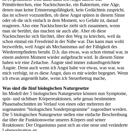
Primitivtierchen, eine Nacktschnecke, ein Bakterium, eine Alge,
denen man keine Erinnerungsfähigkeit, kein Gedächtnis zuspricht,
das ist schwer vorzustellen, ob diese Angst spüren in diesem Sinne
oder ob die sich einfach in dem Moment, wo Gefahr ist, darauf
reagieren. Also eine Nacktschnecke zieht sich zusammen, wenn
man sie berührt, das machen sie auch alle. Aber ob diese
Nacktschnecke sich fürchtet, über den Weg zu kriechen, weil da
schon einmal ein Fressfeind in der Nähe war. Das kann man wohl
bezweifeln, weil Angst als Mechanismus auf der Fähigkeit des
Wiederempfindens beruht. D.h. das etwas, was schon einmal war, in
einem anderen Moment wieder aufgebracht wird. In diesem Sinne
haben wir eine Zeitachse. Ängste sind immer zukunftsgerichtete
Ängste. Denn auch wenn ich Angst habe vor etwas, was war, was
mich verfolgt, ist es diese Angst, dass es mir wieder begegnet. Wenn
ich etwas angestellt habe, wenn ich Steuerbetrug mache,
Was sind die fünf biologischen Naturgesetze
Im Modell der 5 biologischen Naturgesetze können nun Symptome,
spür- und sichtbare Körperreaktionen, sehr genau bestimmten
Phasenabschnitten im Verlauf von einen oder mehreren der
sogenannten “biologischen Sonderprogramme” zugeordnet werden.
Die 5 biologischen Naturgesetze stellen eine einfache Beschreibung
dar über die Funktionsweise unseres Körpers und seiner
Reaktionen: Der Organismus passt sich an eine neue und veränderte
Lebenssituation an.