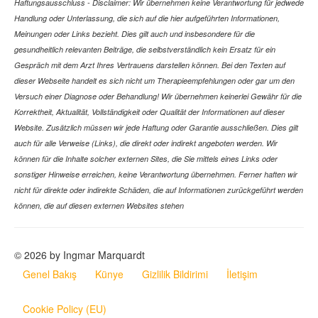
Haftungsausschluss - Disclaimer: Wir übernehmen keine Verantwortung für jedwede
Handlung oder Unterlassung, die sich auf die hier aufgeführten Informationen,
Meinungen oder Links bezieht. Dies gilt auch und insbesondere für die
gesundheitlich relevanten Beiträge, die selbstverständlich kein Ersatz für ein
Gespräch mit dem Arzt Ihres Vertrauens darstellen können. Bei den Texten auf
dieser Webseite handelt es sich nicht um Therapieempfehlungen oder gar um den
Versuch einer Diagnose oder Behandlung! Wir übernehmen keinerlei Gewähr für die
Korrektheit, Aktualität, Vollständigkeit oder Qualität der Informationen auf dieser
Website. Zusätzlich müssen wir jede Haftung oder Garantie ausschließen. Dies gilt
auch für alle Verweise (Links), die direkt oder indirekt angeboten werden. Wir
können für die Inhalte solcher externen Sites, die Sie mittels eines Links oder
sonstiger Hinweise erreichen, keine Verantwortung übernehmen. Ferner haften wir
nicht für direkte oder indirekte Schäden, die auf Informationen zurückgeführt werden
können, die auf diesen externen Websites stehen
© 2026 by Ingmar Marquardt
Genel Bakış
Künye
Gizlilik Bildirimi
İletişim
Cookie Policy (EU)