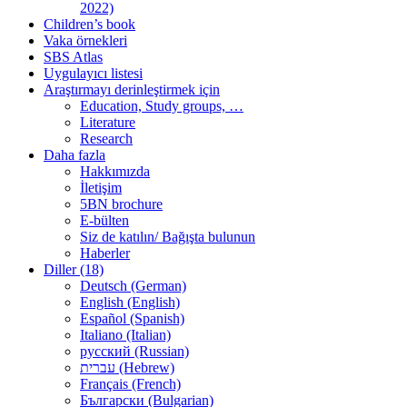
2022)
Children’s book
Vaka örnekleri
SBS Atlas
Uygulayıcı listesi
Araştırmayı derinleştirmek için
Education, Study groups, …
Literature
Research
Daha fazla
Hakkımızda
İletişim
5BN brochure
E-bülten
Siz de katılın/ Bağışta bulunun
Haberler
Diller (18)
Deutsch (German)
English (English)
Español (Spanish)
Italiano (Italian)
русский (Russian)
עברית (Hebrew)
Français (French)
Български (Bulgarian)