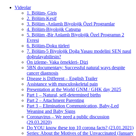
Videolar
1. Bölüm- Giriş
2. Bölüm-Keşif
3. Bölüm -Anlamlı Biyolojik Özel Programlar
4. Bölüm-Biyolojik Çatışma
5. Bölüm -Bir Anlamlı Biyolojik Özel Programın 2
Evresi
6. Bölüm-Doku türleri
7. Bölüm-5 Biyolojik Doğa Yasası modelini SEN nasıl
doğrulayabilirsin?
Ön izleme- Vaka örnekleri- Dizi
5BN documentary: Successful natural ways despite
cancer diagnosis
Disease is Different – English Trailer
Assistance with musculoskeletal pain
Presentation at the World GNM / GHK day 2025
Part 1 – Natural, self-determined births
Part 2 – Attachment Parenting
Part 3 – Elimination Communication, Baby-Led
Weaning and Baby Signs
Coronavirus – We need a public discussion
(29.03.2020)
Do YOU know these top 10 corona facts? (23.01.2021)
Series: About the Motives of the Unvaccinated (January