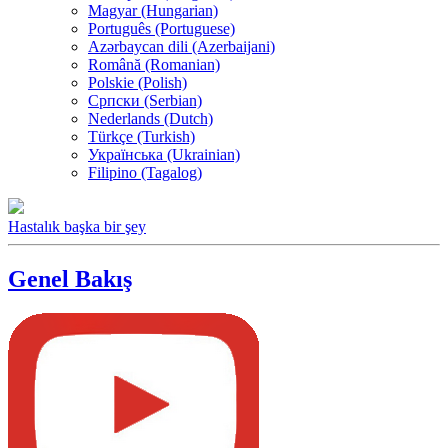
Magyar (Hungarian)
Português (Portuguese)
Azərbaycan dili (Azerbaijani)
Română (Romanian)
Polskie (Polish)
Српски (Serbian)
Nederlands (Dutch)
Türkçe (Turkish)
Українська (Ukrainian)
Filipino (Tagalog)
Hastalık başka bir şey
Genel Bakış