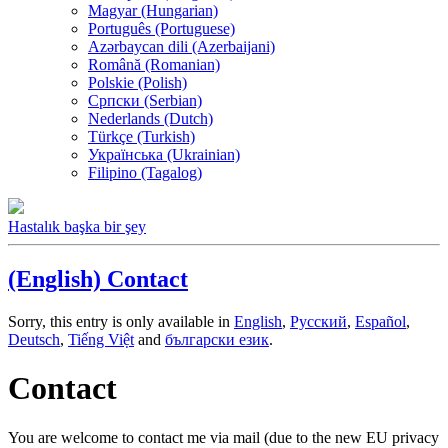
Magyar (Hungarian)
Português (Portuguese)
Azərbaycan dili (Azerbaijani)
Română (Romanian)
Polskie (Polish)
Српски (Serbian)
Nederlands (Dutch)
Türkçe (Turkish)
Українська (Ukrainian)
Filipino (Tagalog)
Hastalık başka bir şey
(English) Contact
Sorry, this entry is only available in
English
,
Русский
,
Español
,
Deutsch
,
Tiếng Việt
and
български език
.
Contact
You are welcome to contact me via mail (due to the new EU privacy