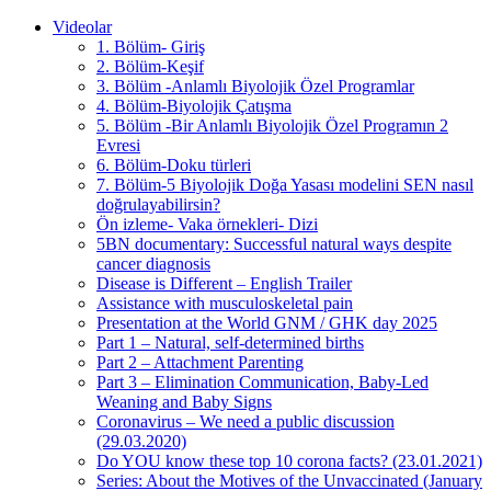
Videolar
1. Bölüm- Giriş
2. Bölüm-Keşif
3. Bölüm -Anlamlı Biyolojik Özel Programlar
4. Bölüm-Biyolojik Çatışma
5. Bölüm -Bir Anlamlı Biyolojik Özel Programın 2
Evresi
6. Bölüm-Doku türleri
7. Bölüm-5 Biyolojik Doğa Yasası modelini SEN nasıl
doğrulayabilirsin?
Ön izleme- Vaka örnekleri- Dizi
5BN documentary: Successful natural ways despite
cancer diagnosis
Disease is Different – English Trailer
Assistance with musculoskeletal pain
Presentation at the World GNM / GHK day 2025
Part 1 – Natural, self-determined births
Part 2 – Attachment Parenting
Part 3 – Elimination Communication, Baby-Led
Weaning and Baby Signs
Coronavirus – We need a public discussion
(29.03.2020)
Do YOU know these top 10 corona facts? (23.01.2021)
Series: About the Motives of the Unvaccinated (January