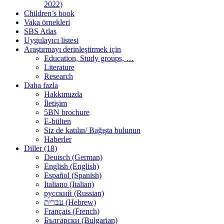
2022)
Children’s book
Vaka örnekleri
SBS Atlas
Uygulayıcı listesi
Araştırmayı derinleştirmek için
Education, Study groups, …
Literature
Research
Daha fazla
Hakkımızda
İletişim
5BN brochure
E-bülten
Siz de katılın/ Bağışta bulunun
Haberler
Diller (18)
Deutsch (German)
English (English)
Español (Spanish)
Italiano (Italian)
русский (Russian)
עברית (Hebrew)
Français (French)
Български (Bulgarian)