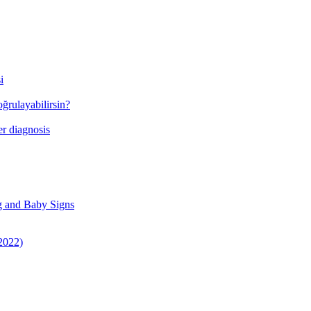
i
ğrulayabilirsin?
r diagnosis
g and Baby Signs
 2022)