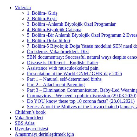
Videolar
1. Bölüm- Giriş
2. Bölüm-Keşif
3. Bölüm -Anlamlı Biyolojik Özel Programlar
4. Bölüm-Biyolojik Çatışma
5. Bölüm -Bir Anlamlı Biyolojik Özel Programın 2 Evres
6. Bölüm-Doku türleri
7. Bölüm-5 Biyolojik Doğa Yasası modelini SEN nasıl do
Ön izleme- Vaka örnekleri- Dizi
5BN documentary: Successful natural ways despite cance
Disease is Different – English Trailer
Assistance with musculoskeletal pain
Presentation at the World GNM / GHK day 2025
Part 1 – Natural, self-determined births
Part 2 – Attachment Parenting
Part 3 – Elimination Communication, Baby-Led Weanin
Coronavirus – We need a public discussion (29.03.2020)
Do YOU know these top 10 corona facts? (23.01.2021)
Series: About the Motives of the Unvaccinated (January
Children’s book
Vaka örnekleri
SBS Atlas
Uygulayıcı listesi
Araştırmayı derinleştirmek için