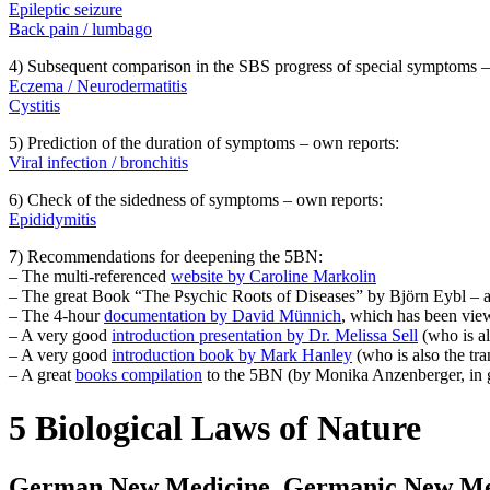
Epileptic seizure
Back pain / lumbago
4) Subsequent comparison in the SBS progress of special symptoms –
Eczema / Neurodermatitis
Cystitis
5) Prediction of the duration of symptoms – own reports:
Viral infection / bronchitis
6) Check of the sidedness of symptoms – own reports:
Epididymitis
7) Recommendations for deepening the 5BN:
– The multi-referenced
website by Caroline Markolin
– The great Book “The Psychic Roots of Diseases” by Björn Eybl – 
– The 4-hour
documentation by David Münnich
, which has been view
– A very good
introduction presentation by Dr. Melissa Sell
(who is al
– A very good
introduction book by Mark Hanley
(who is also the tra
– A great
books compilation
to the 5BN (by Monika Anzenberger, in ger
5 Biological Laws of Nature
German New Medicine, Germanic New Medi