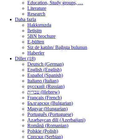
Education, Study groups, …
Literature
Research
Daha fazla
Hakkımızda
İletişim
5BN brochure
E-bülten
Siz de katılın/ Bağışta bulunun
Haberler
Diller (18)
Deutsch (German)
English (English)
Español (Spanish)
Italiano (Italian)
русский (Russian)
עברית (Hebrew)
Français (French)
Български (Bulgarian)
Magyar (Hungarian)
Português (Portuguese)
Azərbaycan dili (Azerbaijani)
Română (Romanian)
Polskie (Polish)
Српски (Serbian)