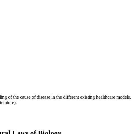
ding of the cause of disease in the different existing healthcare models.
erature).
al Laws of Biology