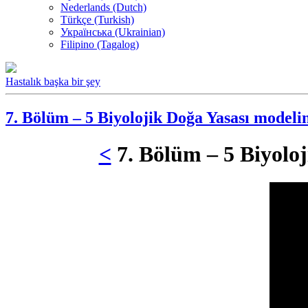
Nederlands (Dutch)
Türkçe (Turkish)
Українська (Ukrainian)
Filipino (Tagalog)
Hastalık başka bir şey
7. Bölüm – 5 Biyolojik Doğa Yasası modelin
<
7. Bölüm – 5 Biyoloj