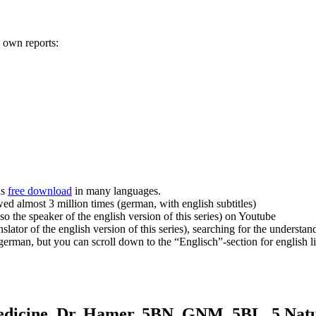
 own reports:
as
free download
in many languages.
ed almost 3 million times (german, with english subtitles)
so the speaker of the english version of this series) on Youtube
nslator of the english version of this series), searching for the understan
man, but you can scroll down to the “Englisch”-section for english lit
cine, Dr. Hamer, 5BN, GNM, 5BL, 5 Natur